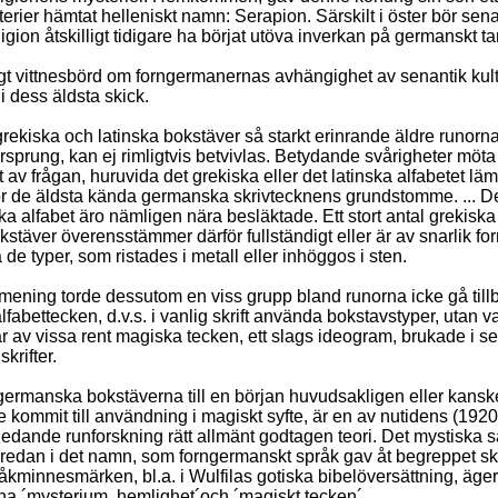
rier hämtat helleniskt namn: Serapion. Särskilt i öster bör sena
igion åtskilligt tidigare ha börjat utöva inverkan på germanskt ta
igt vittnesbörd om forngermanernas avhängighet av senantik kult
 i dess äldsta skick.
rekiska och latinska bokstäver så starkt erinrande äldre runorna
rsprung, kan ej rimligtvis betvivlas. Betydande svårigheter möta 
av frågan, huruvida det grekiska eller det latinska alfabetet lä
ör de äldsta kända germanska skrivtecknens grundstomme. ... 
a alfabet äro nämligen nära besläktade. Ett stort antal grekiska
kstäver överensstämmer därför fullständigt eller är av snarlik for
a de typer, som ristades i metall eller inhöggos i sten.
 mening torde dessutom en viss grupp bland runorna icke gå till
lfabettecken, d.v.s. i vanlig skrift använda bokstavstyper, utan v
ar av vissa rent magiska tecken, ett slags ideogram, brukade i s
krifter.
ngermanska bokstäverna till en början huvudsakligen eller kansk
 kommit till användning i magiskt syfte, är en av nutidens (1920
ledande runforskning rätt allmänt godtagen teori. Det mystiska
 redan i det namn, som forngermanskt språk gav åt begreppet skr
åkminnesmärken, bl.a. i Wulfilas gotiska bibelöversättning, äger
na ´mysterium, hemlighet´och ´magiskt tecken´. ...