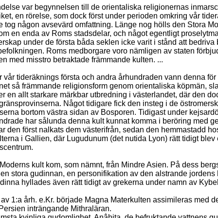
else var begynnelsen till de orientaliska religionernas inmarsc
iket, en rörelse, som dock först under perioden omkring vår tide
 tog någon avsevärd omfattning. Länge nog hölls den Stora Mo
nom en enda av Roms stadsdelar, och något egentligt proselytma
rskap under de första båda seklen icke varit i stånd att bedriva
 befolkningen. Roms medborgare voro nämligen av staten förbju
den med misstro betraktade främmande kulten. ...
r vår tideräknings första och andra århundraden vann denna för
et så främmande religionsform genom orientaliska köpmän, sl
er en allt starkare märkbar utbredning i västerlandet, där den d
ll gränsprovinserna. Något tidigare fick den insteg i de östromers
serna bortom västra sidan av Bosporen. Tidigast under kejsard
undrade har sålunda denna kult kunnat komma i beröring med g
ar den först nalkats dem västerifrån, sedan den hemmastadd ho
terna i Gallien, där Lugudunum (det nutida Lyon) rätt tidigt blev 
scentrum.
Moderns kult kom, som nämnt, från Mindre Asien. På dess berg
en stora gudinnan, en personifikation av den alstrande jordens k
nna hyllades även rätt tidigt av grekerna under namn av Kybele
t av 1:a årh. e.Kr. började Magna Materkulten assimileras med d
 Persien inträngande Mithraläran.
msta kvinliga gudomlighet, Anâhita, de befruktande vattnens g