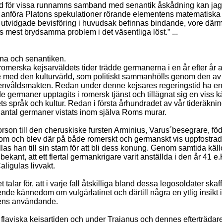
d för vissa runnamns samband med senantik åskådning kan ja
anföra Platons spekulationer rörande elementens matematiska r
 utvidgade bevisföring i huvudsak befinnas bindande, vore därm
s mest brydsamma problem i det väsentliga löst.” ...
na och senantiken.
omerska kejsarväldets tider trädde germanerna i en år efter år all
e med den kulturvärld, som politiskt sammanhölls genom den a
nvåldsmakten. Redan under denne kejsares regeringstid ha e
e germaner upptagits i romersk tjänst och tillägnat sig en viss
s språk och kultur. Redan i första århundradet av vår tideräknin
a antal germaner vistats inom själva Roms murar.
rorson till den cheruskiske fursten Arminius, Varus´besegrare, föd
Rom och blev där på både romerskt och germanskt vis uppfostrad.
llas han till sin stam för att bli dess konung. Genom samtida käll
ekant, att ett flertal germankrigare varit anställda i den år 41 e.
ligulas livvakt.
 talar för, att i varje fall åtskilliga bland dessa legosoldater skaf
de kännedom om vulgärlatinet och därtill några en ytlig insikt i
nens användande.
flaviska kejsartiden och under Trajanus och dennes efterträdare