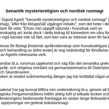
Senantik mysteriereligion och nordisk runmagi
 Sigurd Agrell ”Senantik mysteriereligion och nordisk runmagi” 
rlag), ”efter från förlagshåll utgånget initiativ”, som det heter i d
are får veta: ”Ehuru min uppgift sålunda i huvudsak varit av
nskaplig art, torde dock i detta bidrag till kännedom om våra fö
n ingå kanske inte så litet, som kan vara av intresse även för f
ntresse för filologi [historisk språkvetenskap som huvudsakligast 
 och behandling av äldre texter] är nog nödvändigt för förståelse 
av Agrells intressanta verk.
ndlar bl.a. runornas uppkomst och väg från det senantika greki
pråk- och religiösa området via germanstammarna till Östersjön
ch Skandinavien.
ken är relativt svåröverkomlig återger jag här kortfattat något u
material har jag kunnat tillföra min undersökning bl.a. genom att
giska Pergamonskålens hittills aldrig fullt ut tolkade tecken oc
etsforskningens bedömande framlägga en sedan länge förbisedd 
s upplysningar om grekisk bokstavsmagi.