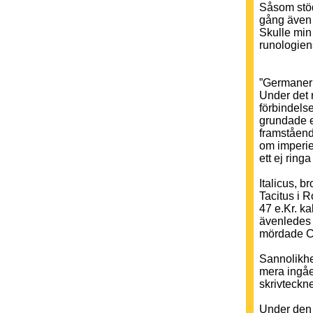
Såsom stö
gång även 
Skulle min
runologien
”Germaner
Under det r
förbindels
grundade e
framståend
om imperiet
ett ej ring
Italicus, b
Tacitus i 
47 e.Kr. ka
ävenledes b
mördade Ca
Sannolikhet
mera ingåen
skrivteck
Under den 