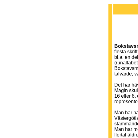
Bokstavs
flesta skr
bl.a. en de
(runalfabet
Bokstavsma
talvärde, v
Det har hä
Magin skull
16 eller 8,
representer
Man har hä
Västergötl
stammande
Man har men
flertal äldr