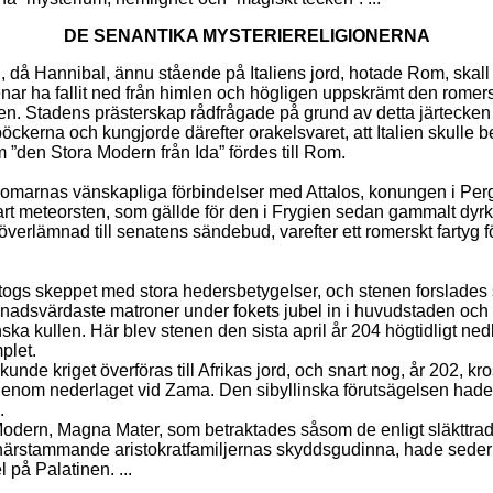
DE SENANTIKA MYSTERIERELIGIONERNA
., då Hannibal, ännu stående på Italiens jord, hotade Rom, skall 
nar ha fallit ned från himlen och högligen uppskrämt den romer
en. Stadens prästerskap rådfrågade på grund av detta järtecken
böckerna och kungjorde därefter orakelsvaret, att Italien skulle be
 ”den Stora Modern från Ida” fördes till Rom.
romarnas vänskapliga förbindelser med Attalos, konungen i Pe
art meteorsten, som gällde för den i Frygien sedan gammalt dyr
överlämnad till senatens sändebud, varefter ett romerskt fartyg 
ttogs skeppet med stora hedersbetygelser, och stenen forslades
adsvärdaste matroner under fokets jubel in i huvudstaden och
ska kullen. Här blev stenen den sista april år 204 högtidligt ned
plet.
nde kriget överföras till Afrikas jord, och snart nog, år 202, k
enom nederlaget vid Zama. Den sibyllinska förutsägelsen hade 
.
odern, Magna Mater, som betraktades såsom de enligt släkttrad
 härstammande aristokratfamiljernas skyddsgudinna, hade seder
 på Palatinen. ...