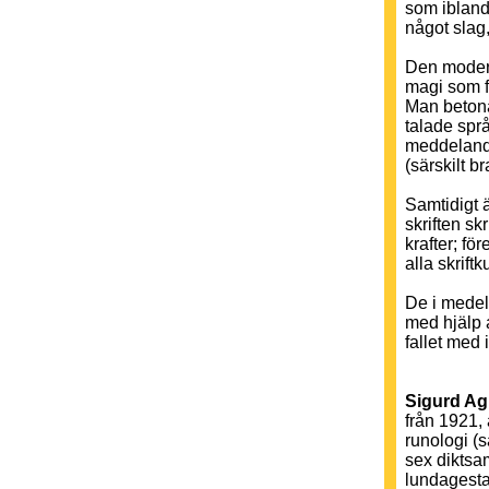
som ibland
något slag,
Den moderna
magi som f
Man betonar
talade spr
meddelande
(särskilt br
Samtidigt ä
skriften sk
krafter; fö
alla skriftk
De i medelt
med hjälp a
fallet med 
Sigurd Agr
från 1921, 
runologi (s
sex diktsa
lundagestal