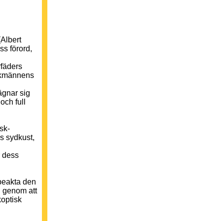
(Albert
ess förord,
rfäders
ackmännens
ägnar sig
och full
sk-
s sydkust,
r dess
 beakta den
h genom att
koptisk