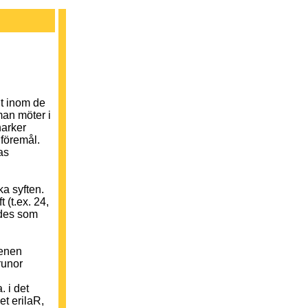
t inom de
man möter i
harker
 föremål.
as
ka syften.
 (t.ex. 24,
tades som
tenen
runor
. i det
det erilaR,