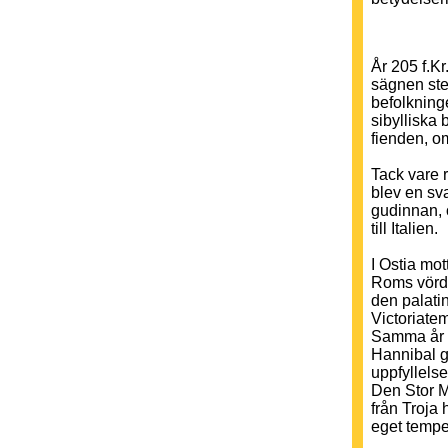
År 205 f.Kr
sägnen ste
befolkning
sibylliska 
fienden, om
Tack vare 
blev en sv
gudinnan, 
till Italien.
I Ostia mo
Roms vördn
den palatin
Victoriatem
Samma år ku
Hannibal g
uppfyllelse
Den Stor M
från Troja
eget tempel