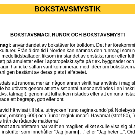
BOKSTAVSMYSTIK
BOKSTAVSMAGI, RUNOR OCH BOKSTAVSMYSTI
magi:
användandet av bokstäver för trolldom. Det har förekommi
iftkulturer. Från äldre tid i Norden kan nämnas den runmagi som 
l medeltidsballader, liksom inristandet av enstaka runor eller fut
et) på amuletter eller i apotropeiskt syfte på t.ex. byggnader och
gin har icke sällan varit kombinerad med idéer om bokstävern
anligen bestämt av deras plats i alfabetet.
vdats att runorna mer än någon annan skrift har använts i magis
e ha utövats genom att ett visst antal runor användes i en inskrift
 dvs. talmagi), genom att futharken ristades eller att en runa ris
ade ett begrepp, gott eller ont.
rvid hänvisat till bl.a. utrtrycken ´runo raginakundo´på Nolebys
and, omkring 600) och ´runar reginkunnar´i Havamal (strof 80), ´
 från de rådande makterna´.
at att runristaren har varit en magiker, vilket skulle visa sig bl.a
e inskrifter som innehåller ”Jag [namn] ...” eller ”Jag heter ...”. Or