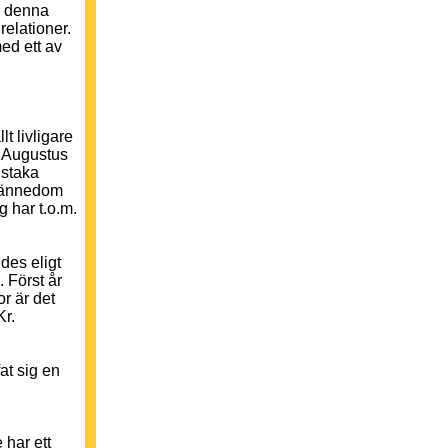
g denna
elationer.
ed ett av
t livligare
v Augustus
nstaka
 kännedom
g har t.o.m.
des eligt
 Först år
or är det
Kr.
fat sig en
 har ett