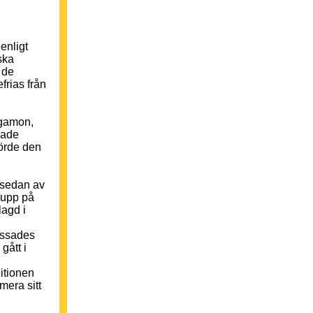
enligt
ska
 de
frias från
rgamon,
kade
förde den
 sedan av
 upp på
lagd i
rossades
gått i
itionen
mera sitt