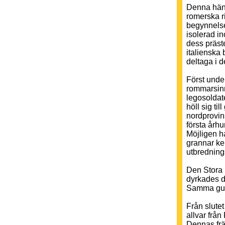
Denna händ
romerska r
begynnelse
isolerad i
dess präste
italienska
deltaga i 
Först unde
rommarsinn
legosoldat
höll sig ti
nordprovin
första årh
Möjligen h
grannar kel
utbredning
Den Stora 
dyrkades d
Samma gudi
Från slute
allvar från
Dennas frä