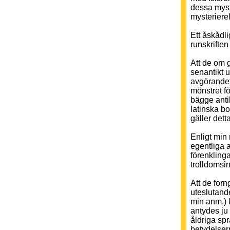
dessa myste
mysterierel
Ett åskådl
runskriften
Att de om g
senantikt u
avgörandet 
mönstret f
bägge antik
latinska bo
gäller dett
Enligt min
egentliga a
förenkling
trolldomsins
Att de for
uteslutande
min anm.) 
antydes ju
åldriga spr
betydelser