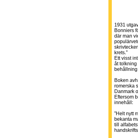
1931 utgav
Bonniers fö
där man vid
populärvete
skrivtecke
krets.”
Ett visst i
åt tolkning
behållning 
Boken avha
romerska s
Danmark o
Eftersom bo
innehåll:
”Helt nytt 
bekanta ma
till alfab
handskrift