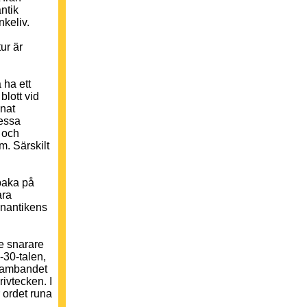
ntik
nkeliv.
ur är
 ha ett
blott vid
mnat
Dessa
 och
m. Särskilt
baka på
ara
enantikens
e snarare
-30-talen,
 sambandet
ivtecken. I
 ordet runa