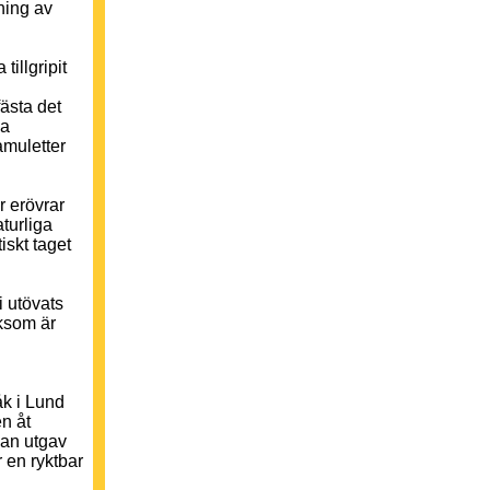
ning av
tillgripit
fästa det
na
amuletter
r erövrar
turliga
iskt taget
i utövats
iksom är
åk i Lund
n åt
 Han utgav
 en ryktbar