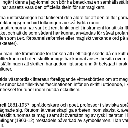
 ingår i denna jag-formel och bör ha betecknat en samhällsställ
 har ansetts vara den officiella titeln för runmagikern.
 runforskningen har kritiserat den äldre för att den alltför gärna 
örklaringsgrund vid tolkningen av svårtydda runor.
 att runorna har varit ett rent funktionellt instrument för att skrift
åket och att de som sådant har kunnat användas för såväl profa
n som t.ex. förbannelseformler eller magiskt verkande ord på 
akteater).
r man inte främmande för tanken att i ett tidigt skede då en kultu
rifttecknen och den skriftkunnige har kunnat anses besitta överna
reställningen att skriften har gudomligt ursprung är betygad i prakt
ulturer.
ida västnordisk litteratur föreliggande vittnesbörden om att mag
v runor kan tillskrivas fascinationen inför en skrift i utdöende, l
intresset för runor inom nutida ockultism.
ell
1881-1937, språkforskare och poet, professor i slaviska spr
ägnade sig, förutom åt vetenskapliga arbeten inom slavistik, äve
ärskilt runornas talmagi) samt åt översättning av rysk litteratur.
mlingar (1903-12) mestadels påverkad av symbolismen. Han var
t.