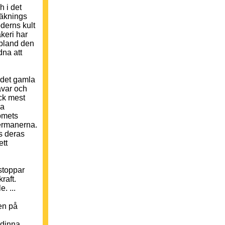
h i det
räknings
derns kult
keri har
 bland den
dna att
 det gamla
avar och
ock mest
ka
ömets
ermanerna.
s deras
ett
stoppar
raft.
. ...
en på
udinna,