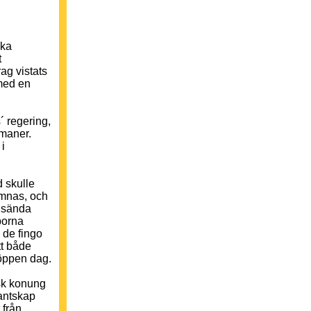
ska
t
ag vistats
med en
 regering,
rmaner.
i
 skulle
ämnas, och
n sända
borna
 de fingo
tt både
i öppen dag.
isk konung
kantskap
 från