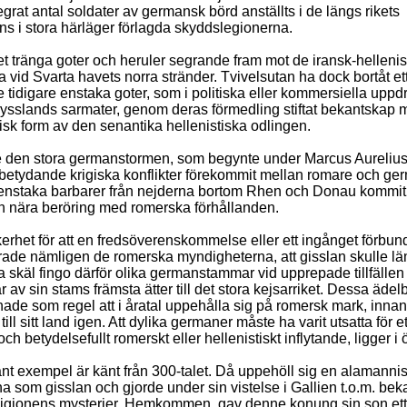
egrat antal soldater av germansk börd anställts i de längs rikets
ns i stora härläger förlagda skyddslegionerna.
et tränga goter och heruler segrande fram mot de iransk-helleni
 vid Svarta havets norra stränder. Tvivelsutan ha dock bortåt et
tidigare enstaka goter, som i politiska eller kommersiella uppdr
ysslands sarmater, genom deras förmedling stiftat bekantskap 
isk form av den senantika hellenistiska odlingen.
 den stora germanstormen, som begynte under Marcus Aurelius´
betydande krigiska konflikter förekommit mellan romare och ge
enstaka barbarer från nejderna bortom Rhen och Donau kommit 
n nära beröring med romerska förhållanden.
rhet för att en fredsöverenskommelse eller ett ingånget förbund
drade nämligen de romerska myndigheterna, att gisslan skulle l
ga skäl fingo därför olika germanstammar vid upprepade tillfälle
v sin stams främsta ätter till det stora kejsarriket. Dessa ädel
ade som regel att i åratal uppehålla sig på romersk mark, innan
till sitt land igen. Att dylika germaner måste ha varit utsatta för e
och betydelsefullt romerskt eller hellenistiskt inflytande, ligger 
sant exempel är känt från 300-talet. Då uppehöll sig en alamann
a som gisslan och gjorde under sin vistelse i Gallien t.o.m. be
ligionens mysterier. Hemkommen, gav denne konung sin son ett