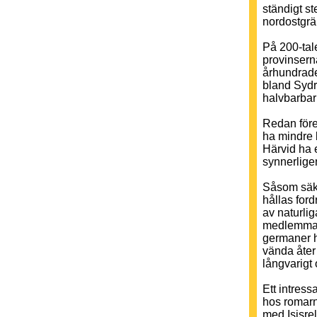
ständigt st
nordostgrä
På 200-tal
provinserna
århundrade 
bland Sydr
halvbarbar
Redan före
ha mindre 
Härvid ha 
synnerlige
Såsom säke
hållas for
av naturli
medlemmar a
germaner h
vända åter 
långvarigt 
Ett intres
hos romarn
med Isisre