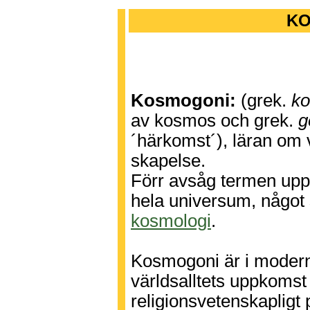
KO
Kosmogoni:
(grek.
k
av kosmos och grek.
g
´härkomst´), läran om 
skapelse.
Förr avsåg termen up
hela universum, något
kosmologi
.
Kosmogoni är i modern
världsalltets uppkomst
religionsvetenskapligt 