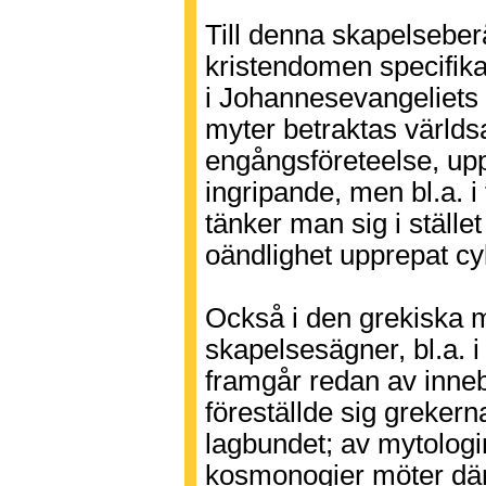
Till denna skapelseberä
kristendomen specifika
i Johannesevangeliets 
myter betraktas världsa
engångsföreteelse, u
ingripande, men bl.a. i
tänker man sig i ställe
oändlighet upprepat cyk
Också i den grekiska m
skapelsesägner, bl.a. 
framgår redan av inne
föreställde sig grekern
lagbundet; av mytologi
kosmonogier möter där