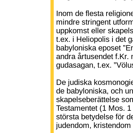
Inom de flesta religio
mindre stringent utfor
uppkomst eller skapels
t.ex. i Heliopolis i det
babyloniska eposet ”En
andra årtusendet f.Kr.
gudasagan, t.ex. ”Völu
De judiska kosmonogie
de babyloniska, och u
skapelseberättelse so
Testamentet (1 Mos. 1
största betydelse för d
judendom, kristendom 