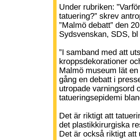
Under rubriken: ”Varfö
tatuering?” skrev antr
”Malmö debatt” den 20
Sydsvenskan, SDS, bl 
”I samband med att uts
kroppsdekorationer oc
Malmö museum lät en pe
gång en debatt i presse
utropade varningsord o
tatueringsepidemi bl
Det är riktigt att tatuer
det plastikkirurgiska re
Det är också riktigt at