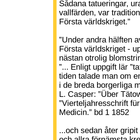
Sådana tatueringar, ura
vallfärden, var traditio
Första världskriget.”
”Under andra hälften av
Första världskriget - 
nästan otrolig blomstri
”... Enligt uppgift lär 
tiden talade man om en
i de breda borgerliga me
L. Casper: ”Über Tätow
”Vierteljahresschrift fü
Medicin.” bd 1 1852
...och sedan åter gripi
och allra förnämsta kr