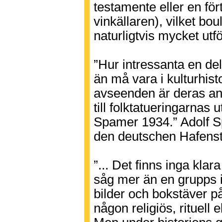
testamente eller en fö
vinkällaren), vilket b
naturligtvis mycket utf
”Hur intressanta en de
än må vara i kulturhis
avseenden är deras ant
till folktatueringarnas 
Spamer 1934.” Adolf S
den deutschen Hafens
”... Det finns inga klara
såg mer än en grupps 
bilder och bokstäver på
någon religiös, rituell 