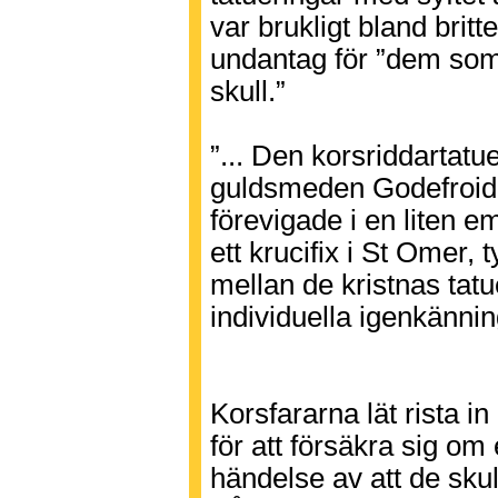
var brukligt bland brit
undantag för ”dem som 
skull.”
”... Den korsriddartat
guldsmeden Godefroid 
förevigade i en liten 
ett krucifix i St Omer, 
mellan de kristnas tatu
individuella igenkänni
Korsfararna lät rista i
för att försäkra sig om
händelse av att de sk