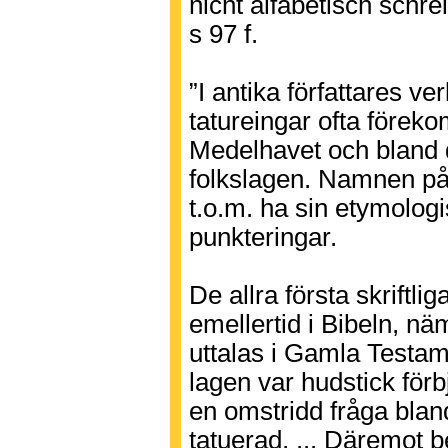
nicht alfabetisch schre
s 97 f.
”I antika författares ver
tatureingar ofta föreko
Medelhavet och bland 
folkslagen. Namnen på 
t.o.m. ha sin etymologi
punkteringar.
De allra första skriftl
emellertid i Bibeln, n
uttalas i Gamla Testam
lagen var hudstick förb
en omstridd fråga blan
tatuerad, ... Däremot be