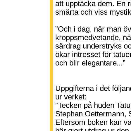
att upptäcka dem. En r
smärta och viss mystik
”Och i dag, när man öv
kroppsmedvetande, när
särdrag understryks och
ökar intresset för tatu
och blir elegantare...”
Uppgifterna i det följan
ur verket:
”Tecken på huden Tatue
Stephan Oettermann, 
Eftersom boken kan var
här gjort utdrag ur den