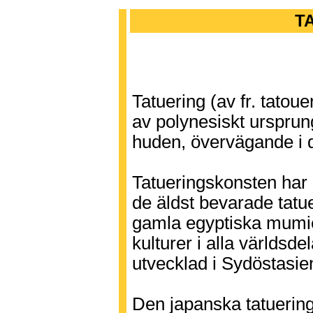
T
Tatuering (av fr. tatouer
av polynesiskt ursprun
huden, övervägande i d
Tatueringskonsten har
de äldst bevarade tatu
gamla egyptiska mumier
kulturer i alla världsde
utvecklad i Sydöstasie
Den japanska tatuering