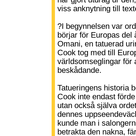
viss anknytning till te
?I begynnelsen var orde
börjar för Europas del
Omani, en tatuerad ur
Cook tog med till Euro
världsomseglingar för a
beskådande.
Tatueringens historia 
Cook inte endast förd
utan också själva ordet
dennes uppseendeväc
kunde man i salongern
betrakta den nakna, fä