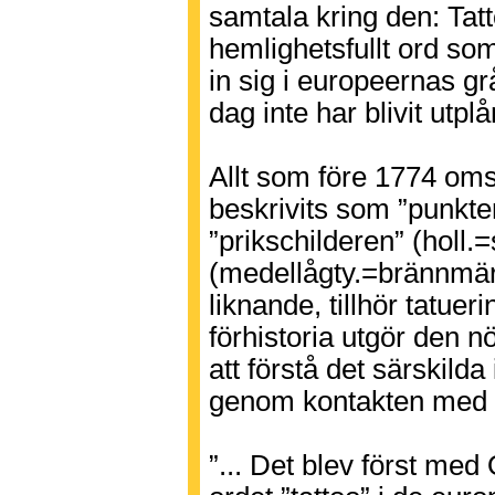
samtala kring den: Tatt
hemlighetsfullt ord som
in sig i europeernas g
dag inte har blivit utplå
Allt som före 1774 oms
beskrivits som ”punkter
”prikschilderen” (holl.
(medellågty.=brännmärk
liknande, tillhör tatuer
förhistoria utgör den 
att förstå det särskilda
genom kontakten med 
”... Det blev först med