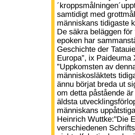
´kroppsmålningen´upptr
samtidigt med grottmål
människans tidigaste ko
De säkra beläggen för 
epoken har sammanstäl
Geschichte der Tataui
Europa”, ix Paideuma X
”Uppkomsten av denna 
människosläktets tidi
ännu börjat breda ut si
om detta påstående är r
äldsta utvecklingsförlop
människans uppåtstiga
Heinrich Wuttke:"Die E
verschiedenen Schrift