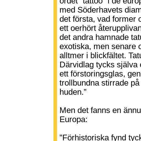
ordet ”tattoo” i de eu
med Söderhavets diamet
det första, vad former 
ett oerhört återuppliva
det andra hamnade tatu
exotiska, men senare 
alltmer i blickfältet. T
Därvidlag tycks själva 
ett förstoringsglas, ge
trollbundna stirrade på
huden.”
Men det fanns en ännu 
Europa:
”Förhistoriska fynd tyc