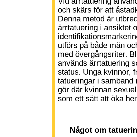
Vid ärrtatuering använd
och skärs för att åst
Denna metod är utbredd
ärrtatuering i ansiktet 
identifikationsmarkeri
utförs på både män och
med övergångsriter. B
används ärrtatuering s
status. Unga kvinnor, fr
tatueringar i samband
gör där kvinnan sexuell
som ett sätt att öka henn
Något om tatuerin