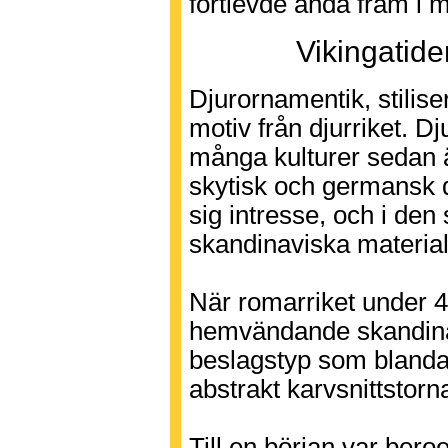
fortlevde ända fram i 
Vikingatid
Djurornamentik, stilis
motiv från djurriket. D
många kulturer sedan ä
skytisk och germansk dj
sig intresse, och i den
skandinaviska materiale
När romarriket under 4
hemvändande skandina
beslagstyp som blandar
abstrakt karvsnittstorn
Till en början var ber