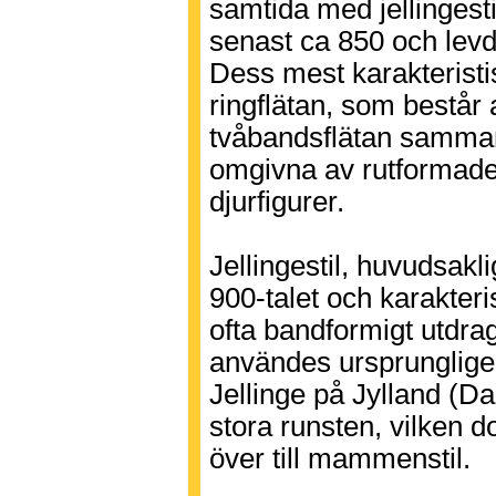
samtida med jellingest
senast ca 850 och levde 
Dess mest karakteristi
ringflätan, som består
tvåbandsflätan samman
omgivna av rutformade 
djurfigurer.
Jellingestil, huvudsa
900-talet och karakteri
ofta bandformigt utdra
användes ursprungligen
Jellinge på Jylland (D
stora runsten, vilken d
över till mammenstil.