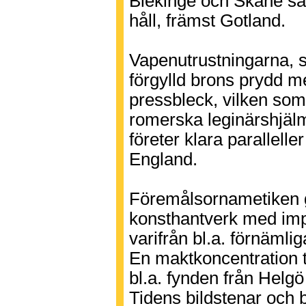
Blekinge och Skåne sa
håll, främst Gotland.
Vapenutrustningarna, s
förgylld brons prydd m
pressbleck, vilken som 
romerska leginärshjälm
företer klara parallell
England.
Föremålsornametiken ge
konsthantverk med impu
varifrån bl.a. förnämli
En maktkoncentration t
bl.a. fynden från Helgö
Tidens bildstenar och b