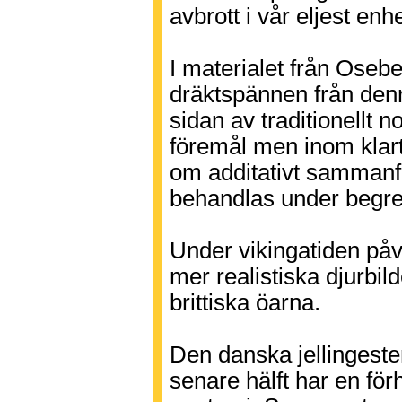
avbrott i vår eljest enh
I materialet från Oseb
dräktspännen från denn
sidan av traditionellt 
föremål men inom klart
om additativt sammanfö
behandlas under begre
Under vikingatiden på
mer realistiska djurbi
brittiska öarna.
Den danska jellingeste
senare hälft har en för