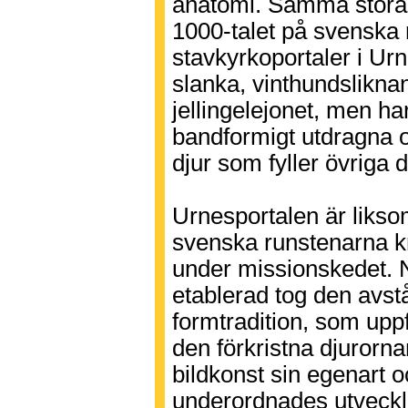
anatomi. Samma stora 
1000-talet på svenska 
stavkyrkoportaler i Ur
slanka, vinthundsliknan
jellingelejonet, men har
bandformigt utdragna o
djur som fyller övriga 
Urnesportalen är liks
svenska runstenarna k
under missionskedet. Nä
etablerad tog den avs
formtradition, som up
den förkristna djurorn
bildkonst sin egenart 
underordnades utveckl