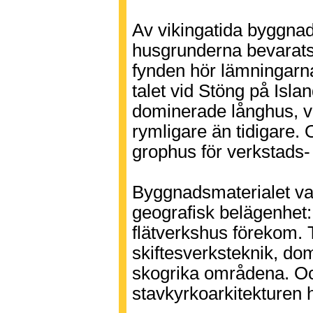
Av vikingatida byggna
husgrunderna bevarats;
fynden hör lämningarna
talet vid Stöng på Isl
dominerade långhus, vi
rymligare än tidigare.
grophus för verkstads-
Byggnadsmaterialet va
geografisk belägenhet:
flätverkshus förekom. T
skiftesverksteknik, do
skogrika områdena. Oc
stavkyrkoarkitekturen h