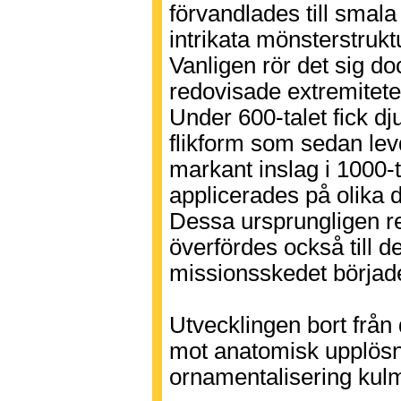
förvandlades till smal
intrikata mönsterstrukt
Vanligen rör det sig do
redovisade extremitete
Under 600-talet fick dj
flikform som sedan lev
markant inslag i 1000-t
applicerades på olika d
Dessa ursprungligen r
överfördes också till 
missionsskedet börjad
Utvecklingen bort från
mot anatomisk upplösn
ornamentalisering kul