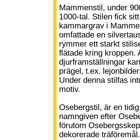
Mammenstil, under 900-t
1000-tal. Stilen fick si
kammargrav i Mammen 
omfattade en silvertau
rymmer ett starkt stilis
flätade kring kroppen.
djurframställningar kan
prägel, t.ex. lejonbild
Under denna stilfas in
motiv.
Osebergstil, är en tidig
namngiven efter Osebe
förutom Osebergsskeppet
dekorerade träföremål.