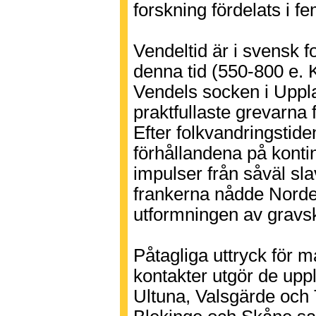
forskning fördelats i f
Vendeltid är i svensk
denna tid (550-800 e. K
Vendels socken i Uppla
praktfullaste grevarna 
Efter folkvandringstide
förhållandena på konti
impulser från såväl sl
frankerna nådde Nord
utformningen av gravsk
Påtagliga uttryck för 
kontakter utgör de upp
Ultuna, Valsgärde och 