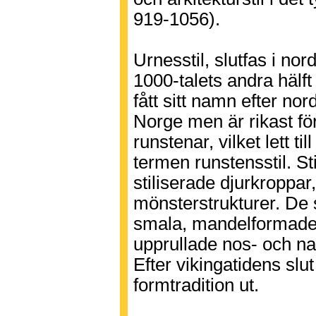
919-1056).
Urnesstil, slutfas i no
1000-talets andra hälft 
fått sitt namn efter nor
Norge men är rikast f
runstenar, vilket lett ti
termen runstensstil. St
stiliserade djurkroppar
mönsterstrukturer. De
smala, mandelformade 
upprullade nos- och nac
Efter vikingatidens slu
formtradition ut.