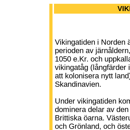
VIK
Vikingatiden i Norden 
perioden av järnåldern,
1050 e.Kr. och uppkalla
vikingatåg (långfärder i
att kolonisera nytt lan
Skandinavien.
Under vikingatiden ko
dominera delar av den
Brittiska öarna. Väster
och Grönland, och öst