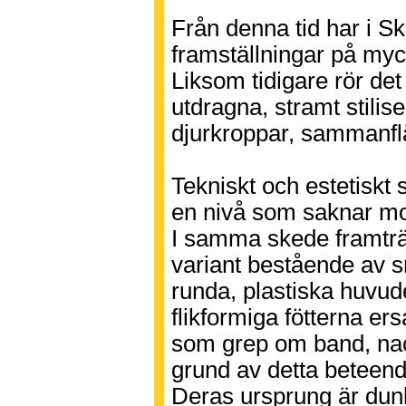
Från denna tid har i Sk
framställningar på myc
Liksom tidigare rör det
utdragna, stramt stilis
djurkroppar, sammanflä
Tekniskt och estetiskt 
en nivå som saknar mo
I samma skede framtr
variant bestående av 
runda, plastiska huvud
flikformiga fötterna ers
som grep om band, nack
grund av detta beteende
Deras ursprung är dunkel