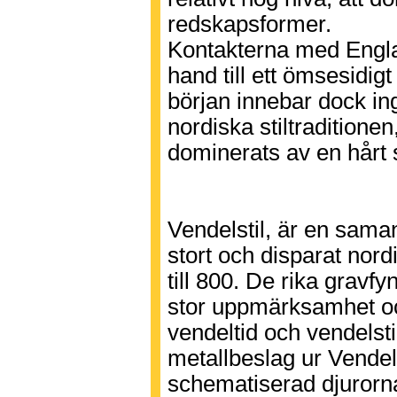
redskapsformer.
Kontakterna med Englan
hand till ett ömsesidigt
början innebar dock ing
nordiska stiltraditione
dominerats av en hårt s
Vendelstil, är en sama
stort och disparat nord
till 800. De rika gravf
stor uppmärksamhet oc
vendeltid och vendelsti
metallbeslag ur Vende
schematiserad djurorn