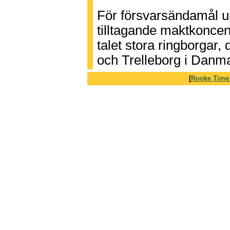
För försvarsändamål 
tilltagande maktkoncen
talet stora ringborgar,
och Trelleborg i Danma
[
Rooke Time