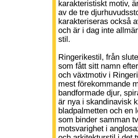
karakteristiskt motiv, 
av de tre djurhuvudsst
karakteriseras också av
och är i dag inte allm
stil.
Ringerikestil, från slut
som fått sitt namn eft
och växtmotiv i Ringe
mest förekommande moti
bandformade djur, spir
är nya i skandinavisk k
bladpalmetten och en 
som binder samman två
motsvarighet i anglosax
och arkitekturstil i det