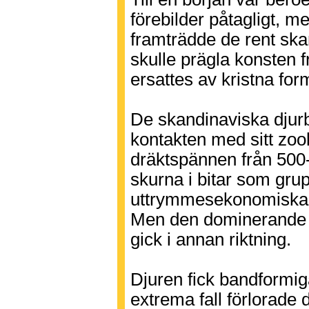
förebilder påtagligt, m
framträdde de rent sk
skulle prägla konsten fr
ersattes av kristna for
De skandinaviska djurb
kontakten med sitt zoo
dräktspännen från 500-
skurna i bitar som grup
uttrymmesekonomiska p
Men den dominerande 
gick i annan riktning.
Djuren fick bandformiga
extrema fall förlorade 