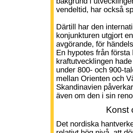
bakgrund i utvecklinge
vendeltid, har också sp
Därtill har den interna
konjunkturen utgjort en
avgörande, för händels
En hypotes från första 
kraftutvecklingen hade 
under 800- och 900-ta
mellan Orienten och V
Skandinavien påverkar 
även om den i sin renod
Konst 
Det nordiska hantverke
relativt hög nivå, att 