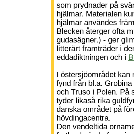
som prydnader på svär
hjälmar. Materialen kun
hjälmar användes främs
Blecken återger ofta m
gudasägner.) - ger gli
litterärt framträder i 
eddadiktningen och i
B
I östersjöområdet kan 
fynd från bl.a. Grobina 
och Truso i Polen. På
tyder likaså rika guldf
danska området på fö
hövdingacentra.
Den vendeltida ornamen