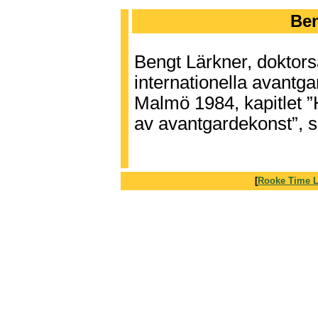
Ben
Bengt Lärkner, doktors
internationella avantg
Malmö 1984, kapitlet 
av avantgardekonst”, s
[
Rooke Time L