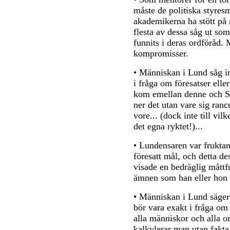
måste de politiska styre
akademikerna ha stött på 
flesta av dessa såg ut so
funnits i deras ordföråd. 
kompromisser.
• Människan i Lund såg in
i fråga om föresatser ell
kom emellan denne och Sa
ner det utan vare sig ran
vore... (dock inte till vilk
det egna ryktet!)...
• Lundensaren var fruktans
föresatt mål, och detta d
visade en bedräglig måttf
ämnen som han eller hon 
• Människan i Lund säger: 
bör vara exakt i fråga om 
alla människor och alla o
kalkylerar man utan fakta