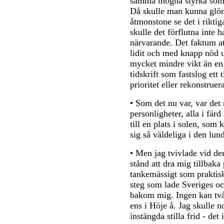
samma mogna styrka som 
Då skulle man kunna glöm
åtmonstone se det i riktiga
skulle det förflutna inte h
närvarande. Det faktum a
lidit och med knapp nöd u
mycket mindre vikt än en
tidskrift som fastslog ett 
prioritet eller rekonstruer
• Som det nu var, var de
personligheter, alla i fär
till en plats i solen, som
sig så väldeliga i den lu
• Men jag tvivlade vid den
stånd att dra mig tillbaka 
tankemässigt som praktiskt
steg som lade Sveriges 
bakom mig. Ingen kan två
ens i Höje å. Jag skulle 
instängda stilla frid - det