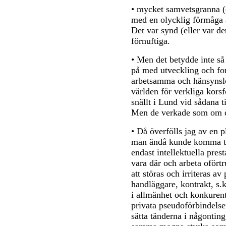
• mycket samvetsgranna (
med en olycklig förmåga a
Det var synd (eller var de
förnuftiga.
• Men det betydde inte så
på med utveckling och for
arbetsamma och hänsynslö
världen för verkliga korsfö
snällt i Lund vid sådana ti
Men de verkade som om de
• Då överfölls jag av en 
man ändå kunde komma till
endast intellektuella pre
vara där och arbeta ofört
att störas och irriteras a
handläggare, kontrakt, s.k
i allmänhet och konkurent
privata pseudoförbindelse
sätta tänderna i någontin