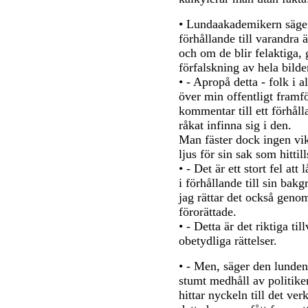
• Lundaakademikern säger
förhållande till varandra ä
och om de blir felaktiga, 
förfalskning av hela bilde
• - Apropå detta - folk i 
över min offentligt framf
kommentar till ett förhåll
råkat infinna sig i den.
Man fäster dock ingen vik
ljus för sin sak som hittill
• - Det är ett stort fel att
i förhållande till sin bakg
jag rättar det också genom
förorättade.
• - Detta är det riktiga ti
obetydliga rättelser.
• - Men, säger den lunden
stumt medhåll av politike
hittar nyckeln till det ve