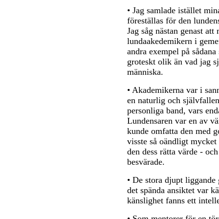
• Jag samlade istället min
föreställas för den lunde
Jag såg nästan genast att 
lundaakedemikern i gemen
andra exempel på sådana 
groteskt olik än vad jag 
människa.
• Akademikerna var i san
en naturlig och självfall
personliga band, vars end
Lundensaren var en av vä
kunde omfatta den med g
visste så oändligt mycket
den dess rätta värde - oc
besvärade.
• De stora djupt liggande
det spända ansiktet var k
känslighet fanns ett intel
• Som mentorer för en tör