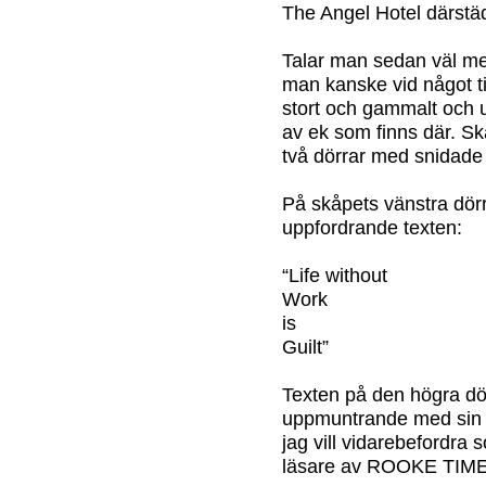
The Angel Hotel därstä
Talar man sedan väl me
man kanske vid något till
stort och gammalt och u
av ek som finns där. S
två dörrar med snidade 
På skåpets vänstra dör
uppfordrande texten:
“Life without
Work
is
Guilt”
Texten på den högra dör
uppmuntrande med sin s
jag vill vidarebefordra 
läsare av ROOKE TIME