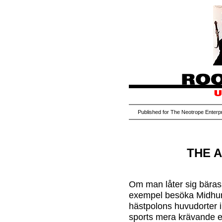
Published for The Neotrope Enter
THE 
Om man låter sig bäras öv
exempel besöka Midhur
hästpolons huvudorter 
sports mera krävande en