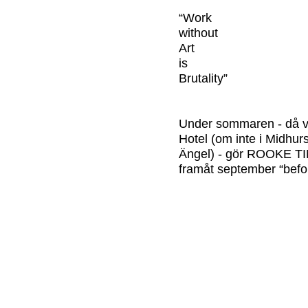
“Work
without
Art
is
Brutality”
Under sommaren - då va
Hotel (om inte i Midhur
Ängel) - gör ROOKE TI
framåt september “befor