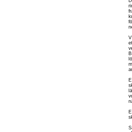
D
r
f
k
f
n
V
e
v
B
l
m
a
E
s
l
v
n
E
s
S