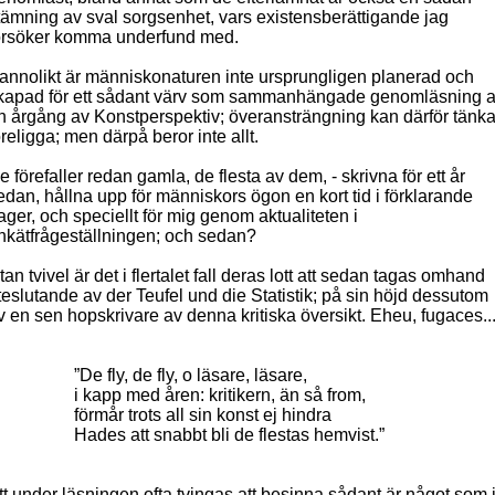
tämning av sval sorgsenhet, vars existensberättigande jag
örsöker komma underfund med.
annolikt är människonaturen inte ursprungligen planerad och
kapad för ett sådant värv som sammanhängade genomläsning 
n årgång av Konstperspektiv; överansträngning kan därför tänk
öreligga; men därpå beror inte allt.
e förefaller redan gamla, de flesta av dem, - skrivna för ett år
edan, hållna upp för människors ögon en kort tid i förklarande
ager, och speciellt för mig genom aktualiteten i
nkätfrågeställningen; och sedan?
tan tvivel är det i flertalet fall deras lott att sedan tagas omhand
teslutande av der Teufel und die Statistik; på sin höjd dessutom
v en sen hopskrivare av denna kritiska översikt. Eheu, fugaces..
”De fly, de fly, o läsare, läsare,
i kapp med åren: kritikern, än så from,
förmår trots all sin konst ej hindra
Hades att snabbt bli de flestas hemvist.”
tt under läsningen ofta tvingas att besinna sådant är något som 