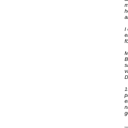
m
h
a
I
e
f
M
B
s
v
D
1
p
e
n
g