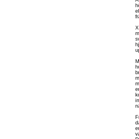
h
e
f
X
m
s
h
u
M
h
b
m
m
e
k
i
n
F
d
e
v