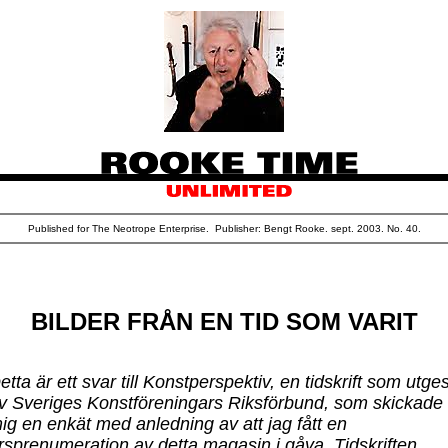
Published for The Neotrope Enterprise. Publisher: Bengt Rooke. sept. 2003. No. 40.
BILDER FRÅN EN TID SOM VARIT
etta är ett svar till Konstperspektiv, en tidskrift som utge
v Sveriges Konstföreningars Riksförbund, som skickade
ig en enkät med anledning av att jag fått en
rsprenumeration av detta magasin i gåva. Tidskriften