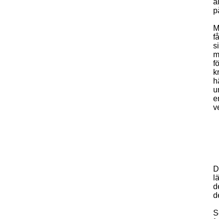
a
p
M
f
s
m
f
k
h
u
e
v
D
l
d
d
S