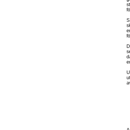
s
f
S
s
e
f
D
s
d
e
U
u
a
A