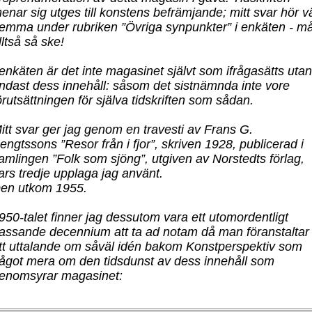
enar sig utges till konstens befrämjande; mitt svar hör v
emma under rubriken ”Övriga synpunkter” i enkäten - m
lltså så ske!
 enkäten är det inte magasinet självt som ifrågasätts utan
ndast dess innehåll: såsom det sistnämnda inte vore
örutsättningen för själva tidskriften som sådan.
itt svar ger jag genom en travesti av Frans G.
engtssons ”Resor från i fjor”, skriven 1928, publicerad i
amlingen ”Folk som sjöng”, utgiven av Norstedts förlag,
ars tredje upplaga jag använt.
en utkom 1955.
950-talet finner jag dessutom vara ett utomordentligt
assande decennium att ta ad notam då man föranstaltar
tt uttalande om såväl idén bakom Konstperspektiv som
ågot mera om den tidsdunst av dess innehåll som
enomsyrar magasinet: