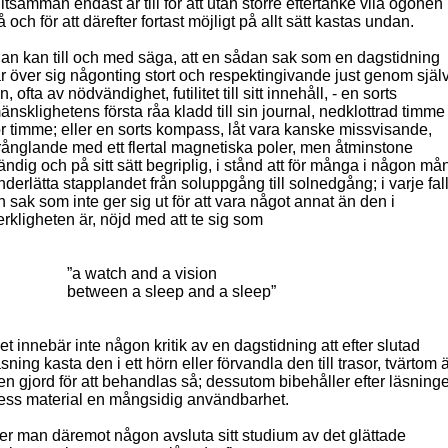
lltsamman endast är till för att utan större eftertanke vila ögonen
å och för att därefter fortast möjligt på allt sätt kastas undan.
an kan till och med säga, att en sådan sak som en dagstidning
år över sig någonting stort och respektingivande just genom själ
in, ofta av nödvändighet, futilitet till sitt innehåll, - en sorts
änsklighetens första råa kladd till sin journal, nedklottrad timme
ör timme; eller en sorts kompass, låt vara kanske missvisande,
rånglande med ett flertal magnetiska poler, men åtminstone
ändig och på sitt sätt begriplig, i stånd att för många i någon må
nderlätta stapplandet från soluppgång till solnedgång; i varje fal
n sak som inte ger sig ut för att vara något annat än den i
erkligheten är, nöjd med att te sig som
”a watch and a vision
between a sleep and a sleep”
et innebär inte någon kritik av en dagstidning att efter slutad
äsning kasta den i ett hörn eller förvandla den till trasor, tvärtom 
en gjord för att behandlas så; dessutom bibehåller efter läsning
ess material en mångsidig användbarhet.
er man däremot någon avsluta sitt studium av det glättade