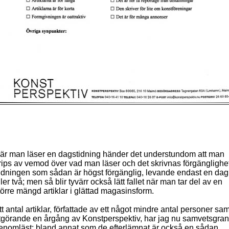
är man läser en dagstidning händer det understundom att man
rips av vemod över vad man läser och det skrivnas förgänglighet
idningen som sådan är högst förgänglig, levande endast en dag
ller två; men så blir tyvärr också lätt fallet när man tar del av en
törre mängd artiklar i glättad magasinsform.
tt antal artiklar, författade av ett något mindre antal personer sam
tgörande en årgång av Konstperspektiv, har jag nu samvetsgran
enomläst; bland annat som de efterlämnat är också en sådan