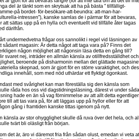
et är gjort för att bevaras längre (för att inte tala om att det till int
inga del är tänkt som en skrytsak att ha på bästa ” tillfälligt-
ramme-på bordet- för-besökare-att-beundra: att-man-har-
ulturella-intressen”), kanske samlas de i pärmar för att bevaras,
ör att sättas upp på en hylla och eventuellt vid tillfälle åter tagas
ed därifrån.
årt undermedvetna frågar oss sannolikt i regel vid läsningen av
tt sådant magasin: Är detta något att taga vara på? Finns det
erkligen någon möjlighet att någonsin läsa detta en gång till?
lir svaret nej, inträder en allmän känsla av otillfredsställdhet och
öjlighet, beroende på disharmonin mellan det glättade magasine
ateriella skepnad, som är gjort för en större varaktighet, och de
ndliga innehåll, som med nöd uthärdar ett flyktigt ögonkast.
ndast med svårighet kan man föreställa sig den känsla som
kulle råda hos oss vid dagstidningsläsning, därest vi under såd
äsning hade en än så vag förnimmelse av att allt detta egentlige
ore till att tas vara på, för att läggas upp på hyllor eller för att
ågon gång i framtiden kanske tittas igenom på nytt.
n känsla av stor ohygglighet skulle då ruva över det hela, och al
kulle tvärt bli oläsligt från början.
om det är, äro vi däremot fria från sådan olust, emedan vi veta at