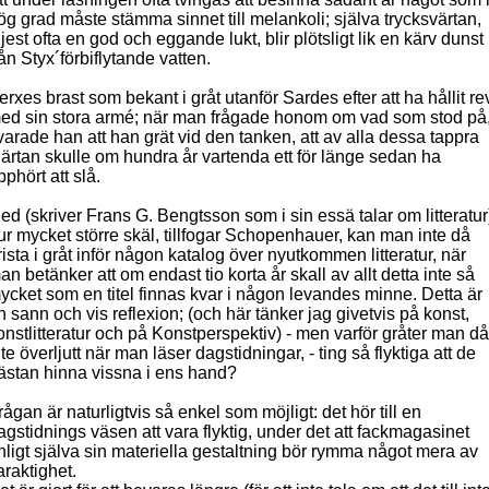
ög grad måste stämma sinnet till melankoli; själva trycksvärtan,
ljest ofta en god och eggande lukt, blir plötsligt lik en kärv dunst
rån Styx´förbiflytande vatten.
erxes brast som bekant i gråt utanför Sardes efter att ha hållit re
ed sin stora armé; när man frågade honom om vad som stod på
varade han att han grät vid den tanken, att av alla dessa tappra
järtan skulle om hundra år vartenda ett för länge sedan ha
pphört att slå.
ed (skriver Frans G. Bengtsson som i sin essä talar om litteratur
ur mycket större skäl, tillfogar Schopenhauer, kan man inte då
rista i gråt inför någon katalog över nyutkommen litteratur, när
an betänker att om endast tio korta år skall av allt detta inte så
ycket som en titel finnas kvar i någon levandes minne. Detta är
n sann och vis reflexion; (och här tänker jag givetvis på konst,
onstlitteratur och på Konstperspektiv) - men varför gråter man då
nte överljutt när man läser dagstidningar, - ting så flyktiga att de
ästan hinna vissna i ens hand?
rågan är naturligtvis så enkel som möjligt: det hör till en
agstidnings väsen att vara flyktig, under det att fackmagasinet
nligt själva sin materiella gestaltning bör rymma något mera av
araktighet.