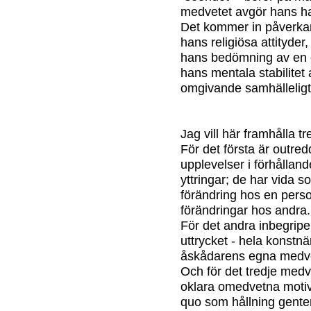
medvetet avgör hans h
Det kommer in påverkan
hans religiösa attityder
hans bedömning av en e
hans mentala stabilitet a
omgivande samhälleligt 
Jag vill här framhålla t
För det första är outred
upplevelser i förhållande
yttringar; de har vida s
förändring hos en per
förändringar hos andra.
För det andra inbegriper 
uttrycket - hela konstnä
åskådarens egna medve
Och för det tredje med
oklara omedvetna motiv 
quo som hållning gentem