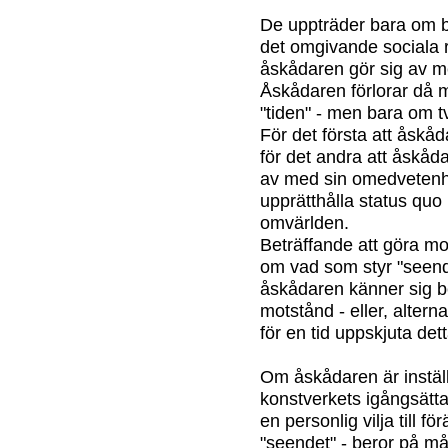
De uppträder bara om bå
det omgivande sociala rum
åskådaren gör sig av me
Åskådaren förlorar då 
"tiden" - men bara om tv
För det första att åskå
för det andra att åskå
av med sin omedvetenhe
upprätthålla status quo i
omvärlden.
Beträffande att göra mo
om vad som styr "seend
åskådaren känner sig b
motstånd - eller, altern
för en tid uppskjuta dett
Om åskådaren är inställ
konstverkets igångsätta
en personlig vilja till f
"seendet" - beror på m