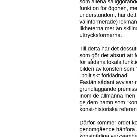
som allena saliggörand
funktion för ögonen, me
understundom, har detta 
välinformerade) lekmän:
likheterna mer än skill
uttrycksformerna.
Till detta har det dessut
som gör det absurt att 
för sådana lokala funkt
bilden av konsten som "k
"politisk" förklädnad.
Fastän sådant avvisar 
grundläggande premisse
inom de allmänna men 
ge dem namn som "kons
konst-historiska referen
Därför kommer ordet kons
genomgående hänföra sig
konstnärliga verksamhet