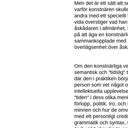
Men det är ett sätt att 
varför konstnären skull
andra med ett speciellt
vida överstiger vad ha
åskådaren i allmänhet,
på att äga en konstnärli
sammankopplade med n
överlägsenhet över åsk
Om den konstnärliga v
semantisk och "tidslig" 
där den i praktiken bör
person som vet något o
intellektuella upplevelse
"tiden" i dess olika men
förlopp, politik, tro, oc
minnen och hur de omvan
med ett personligt cred
grammatik och syntax, 