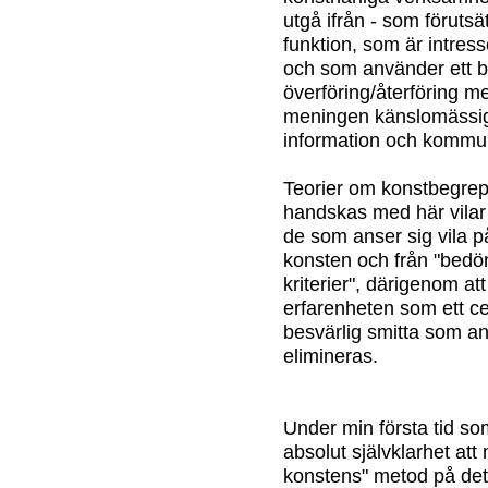
utgå ifrån - som föruts
funktion, som är intres
och som använder ett
överföring/återföring m
meningen känslomässig 
information och kommun
Teorier om konstbegrepp
handskas med här vilar 
de som anser sig vila 
konsten och från "bedöm
kriterier", därigenom at
erfarenheten som ett ce
besvärlig smitta som an
elimineras.
Under min första tid so
absolut självklarhet at
konstens" metod på de