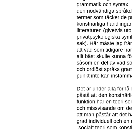
grammatik och syntax - m
den nödvändiga språkdr
termer som täcker de p
konstnärliga handlinga
litteraturen (givetvis 
privatpsykologiska symb
sak). Här måste jag frå
att vad som tidigare har
allt bäst skulle kunna f
såsom en del av vad so
och ordlöst språks gra
punkt inte kan instämma
Det är under alla förhål
påstå att den konstnär
funktion har en teori som
och missvisande om de
att man påstår att det 
grad individuell och en 
"social" teori som kons