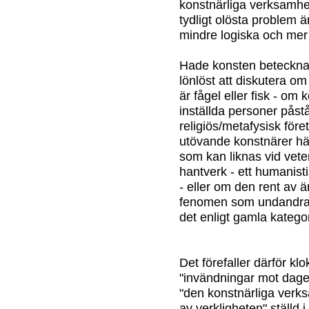
konstnärliga verksamhe
tydligt olösta problem är
mindre logiska och mer 
Hade konsten betecknats
lönlöst att diskutera om
är fågel eller fisk - om 
inställda personer påstå
religiös/metafysisk före
utövande konstnärer hä
som kan liknas vid vete
hantverk - ett humanist
- eller om den rent av ä
fenomen som undandrar s
det enligt gamla kategor
Det förefaller därför kl
"invändningar mot dagen
"den konstnärliga verk
av verkligheten" ställd i