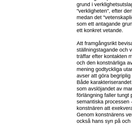
grund i verklighetsutslag
"verkligheten", efter de
medan det "vetenskaplig
som ett antagande grun
ett konkret vetande.
Att framgångsrikt bevisa
ställningstagande och 
träffar efter kontakten
och den konstnärliga av
mening godtyckliga uta
avser att göra begriplig 
Både karakteriserandet
som avslöjandet av man
förlängning faller tungt
semantiska processen - v
konstnären att exekver
Genom konstnärens ver
också hans syn på och 