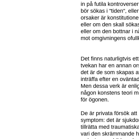
in på futila kontrovers
bör sökas i "tiden", el
orsaker är konstitutione
eller om den skall sökas
eller om den bottnar i 
mot omgivningens ofull
Det finns naturligtvis e
tvekan har en annan ors
det är de som skapas a
inträffa efter en ovänta
Men dessa verk är enlig
någon konstens teori m
för ögonen.
De är privata försök att 
symptom: det är sjukd
tillrätta med traumatis
vari den skrämmande h