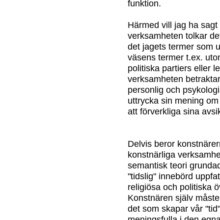
funktion.
Härmed vill jag ha sagt
verksamheten tolkar det
det jagets termer som up
väsens termer t.ex. uto
politiska partiers eller 
verksamheten betraktar
personlig och psykologi
uttrycka sin mening om
att förverkliga sina avsi
Delvis beror konstnäre
konstnärliga verksamhe
semantisk teori grundad
"tidslig" innebörd upp
religiösa och politiska 
Konstnären själv måste
det som skapar vår "tid"
meningsfulla i den egn