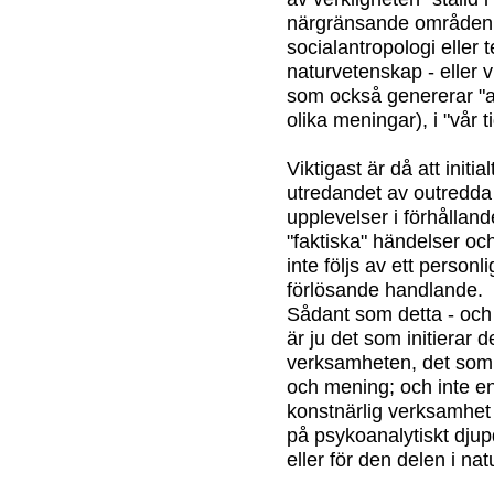
närgränsande områden s
socialantropologi eller t
naturvetenskap - eller 
som också genererar "av
olika meningar), i "vår t
Viktigast är då att init
utredandet av outredda 
upplevelser i förhållande
"faktiska" händelser och 
inte följs av ett person
förlösande handlande.
Sådant som detta - och
är ju det som initierar
verksamheten, det som g
och mening; och inte enb
konstnärlig verksamhet 
på psykoanalytiskt dju
eller för den delen i nat