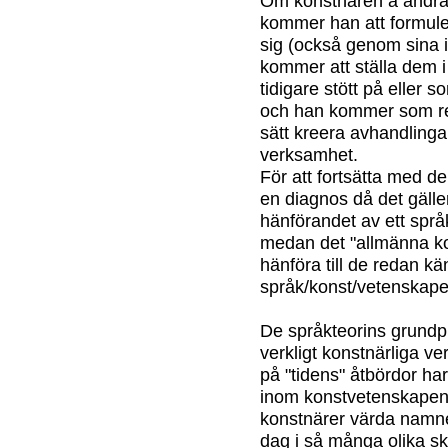
Om konstnären å andra s
kommer han att formule
sig (också genom sina i
kommer att ställa dem i 
tidigare stött på eller s
och han kommer som resu
sätt kreera avhandling
verksamhet.
För att fortsätta med d
en diagnos då det gälle
hänförandet av ett språk 
medan det "allmänna kon
hänföra till de redan kä
språk/konst/vetenskaper
De språkteorins grundpr
verkligt konstnärliga v
på "tidens" åtbördor ha
inom konstvetenskapen,
konstnärer värda namne
dag i så många olika sk