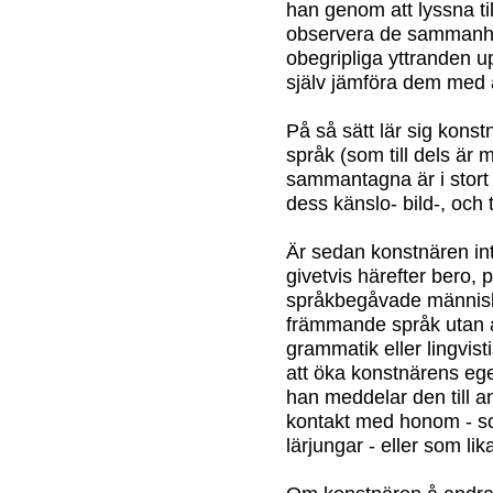
han genom att lyssna ti
observera de sammanhan
obegripliga yttranden u
själv jämföra dem med
På så sätt lär sig kons
språk (som till dels är
sammantagna är i stort s
dess känslo- bild-, och 
Är sedan konstnären int
givetvis härefter bero,
språkbegåvade människo
främmande språk utan at
grammatik eller lingvis
att öka konstnärens ege
han meddelar den till 
kontakt med honom - som
lärjungar - eller som li