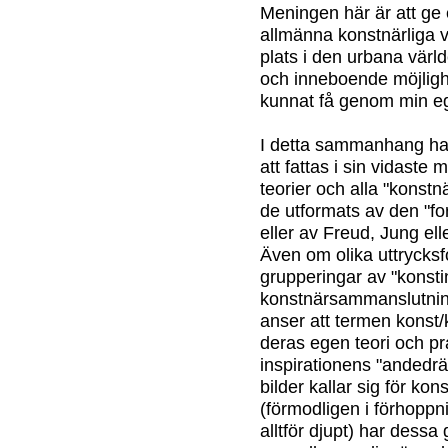
Meningen här är att ge 
allmänna konstnärliga 
plats i den urbana värl
och inneboende möjligh
kunnat få genom min eg
I detta sammanhang ha
att fattas i sin vidaste
teorier och alla "konstn
de utformats av den "for
eller av Freud, Jung el
Även om olika uttrycksfo
grupperingar av "konst
konstnärsammanslutnin
anser att termen konst
deras egen teori och pr
inspirationens "andedräk
bilder kallar sig för ko
(förmodligen i förhoppni
alltför djupt) har dessa 