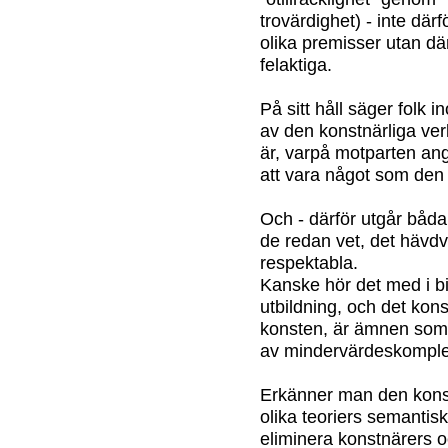
trovärdighet) - inte där
olika premisser utan dä
felaktiga.
På sitt håll säger folk
av den konstnärliga ve
är, varpå motparten ang
att vara något som den 
Och - därför utgår båda 
de redan vet, det hävdvu
respektabla.
Kanske hör det med i b
utbildning, och det kons
konsten, är ämnen som a
av mindervärdeskomplex i
Erkänner man den kons
olika teoriers semantis
eliminera konstnärers o