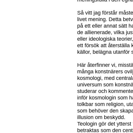
Så vitt jag förstår måst
livet mening. Detta bet
på ett eller annat sätt h
de allienerade, vilka jus
eller ideologiska teorier
ett försök att återställ
källor, belägna utanför
Här återfinner vi, misst
många konstnärers ovilj
kosmologi, med central
universum som konstnä
studerar och kommenter
inför kosmologin som hål
tolkbar som religion, u
som behöver den skapar 
illusion om beskydd.
Teologin gör det ytter
betraktas som den centr