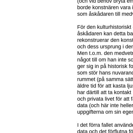
(och vid behov bryta emo
borde konstnären vara i 
som åskådaren till me
För den kulturhistorisk
åskådaren kan detta b
rekonstruerar den konst
och dess ursprung i den
Men t.o.m. den medvetne
något till om han inte 
ger sig in på historisk f
som stör hans nuvarand
rummet (på samma sätt s
äldre tid för att kasta l
har därtill att ta kontak
och privata livet för att 
data (och här inte hell
uppgifterna om sin ege
I det förra fallet använ
data och det förflutna fö