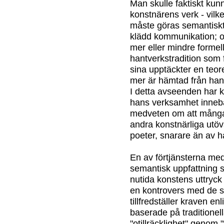
Man skulle faktiskt kun
konstnärens verk - vilke
måste göras semantiskt d
klädd kommunikation; oc
mer eller mindre forme
hantverkstradition som
sina upptäckter en teor
mer är hämtad från hant
I detta avseenden har k
hans verksamhet innebä
medveten om att många 
andra konstnärliga utöv
poeter, snarare än av h
En av förtjänsterna med
semantisk uppfattning 
nutida konstens uttryck
en kontrovers med de s
tillfredställer kraven enl
baserade på traditionell
"otillräcklighet" genom 