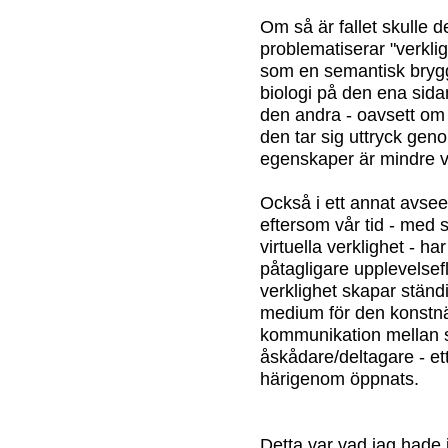
Om så är fallet skulle 
problematiserar "verklig
som en semantisk bryg
biologi på den ena sida
den andra - oavsett om 
den tar sig uttryck geno
egenskaper är mindre v
Också i ett annat avse
eftersom vår tid - med 
virtuella verklighet - ha
påtagligare upplevelsef
verklighet skapar stän
medium för den konstn
kommunikation mellan 
åskådare/deltagare - ett
härigenom öppnats.
Detta var vad jag hade 