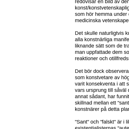
redovisar en bild av den.
konst/konstvetenskaplig 
som hör hemma under de
medicinska vetenskapen
Det skulle naturligtvis 
alla konstnärliga manif
liknande sätt som de t
man uppfattade dem so
reaktioner och otillfred
Det bör dock observeras
som konstvetare av hög
varit konsekventa i att 
vars ursprung till såväl 
annat sådant, har funnit
skillnad mellan ett "sant
konstnärer på detta pla
"Sant" och "falskt" är i
existentialisternas "aute