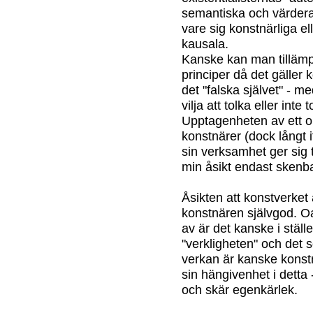
semantiska och värder
vare sig konstnärliga e
kausala.
Kanske kan man tilläm
principer då det gäller
det "falska självet" - m
vilja att tolka eller inte 
Upptagenheten av ett o
konstnärer (dock långt i
sin verksamhet ger sig t
min åsikt endast skenba
Åsikten att konstverket 
konstnären självgod. Oa
av är det kanske i ställ
"verkligheten" och det
verkan är kanske konstn
sin hängivenhet i detta 
och skär egenkärlek.