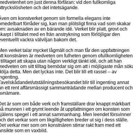
medvetenhet om just denna förfäran: vid den fullkomliga
uttryckslösheten och det intetsägande.
Även om konstverket genom sin formella elegans inte
omedelbart förråder sig, kan man plötsligt finna vad som skakar
om: avsaknaden av en bärande idé. Verket blir platt, grovt och
skarpt i tilltalet med en frän anstrykning som förlöjligar den
eventuellt vackra välviljan bakom det.
Men verket talar mycket lågmält och man får den uppfattningen
att konstnären är medveten om fulheten genom ofullkomligheten
i tilltaget att skapa utan någon verkligt tänkt idé, och att han
medveten om sitt tilltag bemödar sig om att i möjligaste mån sök
dölja detta. Men det lyckas inte. Det blir till ett rassel – av
ingenting.
Tavelskådandet/utställningsbesökandet blir till ingenting annat
än ett rent affärsmässigt sammanträdande mellan producent och
avnämare.
Det är som om både verk och framställare drar knappt märkbart
på munnen i ett grymt leende åt uppfattningen om konsten som
själens spegel i ett annat sammanhang. Men leendet försvinner
och det verkar som om likgiltigheten breder ut sig i dess ställe.
Det verkar mer som om konstnären stirrar rakt fram med ett
ansikte som en vaxbild.