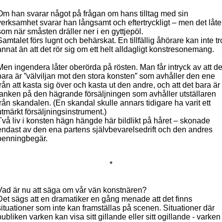
Om han svarar något på frågan om hans tilltag med sin
verksamhet svarar han långsamt och eftertryckligt – men det låte
som när småsten dräller ner i en gyttjepöl.
Samtalet förs lugnt och behärskat. En tillfällig åhörare kan inte tr
annat än att det rör sig om ett helt alldagligt konstresonemang.
Men ingendera låter oberörda på rösten. Man får intryck av att de
bara är ”välviljan mot den stora konsten” som avhåller den ene
från att kasta sig över och kasta ut den andre, och att det bara är
tanken på den hägrande
försäljningen som avhåller utställaren
från skandalen. (En skandal skulle annars tidigare ha varit ett
utmärkt försäljningsinstrument.)
Två liv i konsten hägn hängde här bildlikt på håret – skonade
endast av den ena partens självbevarelsedrift och den andres
penningbegär.
*
Vad är nu att säga om vår vän konstnären?
Det sägs att en dramatiker en gång menade att det finns
situationer som inte kan framställas på scenen. Situationer där
publiken varken kan visa sitt gillande eller sitt ogillande - varken