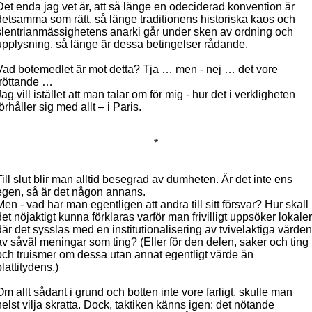
Det enda jag vet är, att så länge en odeciderad konvention är
detsamma som rätt, så länge traditionens historiska kaos och
slentrianmässighetens anarki går under sken av ordning och
upplysning, så länge är dessa betingelser rådande.
Vad botemedlet är mot detta? Tja … men - nej … det vore
tröttande …
Jag vill istället att man talar om för mig - hur det i verkligheten
förhåller sig med allt – i Paris.
*
Till slut blir man alltid besegrad av dumheten. Är det inte ens
egen, så är det någon annans.
Men - vad har man egentligen att andra till sitt försvar? Hur skall
det nöjaktigt kunna förklaras varför man frivilligt uppsöker lokaler
där det sysslas med en institutionalisering av tvivelaktiga värden
av såväl meningar som ting? (Eller för den delen, saker och ting
och truismer om dessa utan annat egentligt värde än
plattitydens.)
Om allt sådant i grund och botten inte vore farligt, skulle man
helst vilja skratta. Dock, taktiken känns igen: det nötande