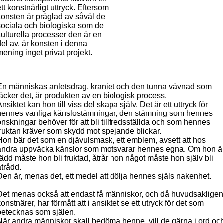
ett konstnärligt uttryck. Eftersom
konsten är präglad av såväl de
sociala och biologiska som de
kulturella processer den är en
del av, är konsten i denna
mening inget privat projekt.
En människas anletsdrag, kraniet och den tunna vävnad som
täcker det, är produkten av en biologisk process.
Ansiktet kan hon till viss del skapa själv. Det är ett uttryck för
hennes vanliga känslostämningar, den stämning som hennes
önskningar behöver för att bli tillfredsställda och som hennes
fruktan kräver som skydd mot spejande blickar.
Hon bär det som en djävulsmask, ett emblem, avsett att hos
andra uppväcka känslor som motsvarar hennes egna. Om hon ä
rädd måste hon bli fruktad, åtrår hon något måste hon själv bli
åtrådd.
Den är, menas det, ett medel att dölja hennes själs nakenhet.
Det menas också att endast få människor, och då huvudsakligen
konstnärer, har förmått att i ansiktet se ett utryck för det som
betecknas som själen.
När andra människor skall bedöma henne, vill de gärna i ord oc