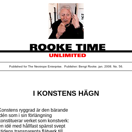
Published for The Neotrope Enterprise. Publisher: Bengt Rooke. jan. 2008. No. 56.
I KONSTENS HÄGN
Konstens ryggrad är den bärande
idén som i sin förlängning
konstituerar verket som konstverk:
en idé med hållfast spänst svept
i tidens transparenta flätverk till