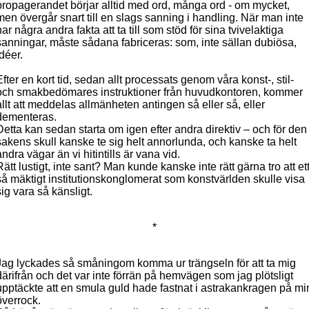
propagerandet börjar alltid med ord, många ord - om mycket,
men övergår snart till en slags sanning i handling. När man inte
har några andra fakta att ta till som stöd för sina tvivelaktiga
sanningar, måste sådana fabriceras: som, inte sällan dubiösa,
idéer.
Efter en kort tid, sedan allt processats genom våra konst-, stil-
och
smakbedömares instruktioner från huvudkontoren, kommer
allt att meddelas allmänheten antingen så eller så, eller
dementeras.
Detta kan sedan starta om igen efter andra direktiv – och för den
sakens skull kanske te sig helt annorlunda, och kanske ta helt
andra vägar än vi hitintills är vana vid.
Rätt lustigt, inte sant? Man kunde kanske inte rätt gärna tro att et
så mäktigt institutionskonglomerat som konstvärlden skulle visa
sig vara så känsligt.
*
Jag lyckades så småningom komma ur trängseln för att ta mig
därifrån och det var inte förrän på hemvägen som jag plötsligt
upptäckte att en smula guld hade fastnat i astrakankragen på mi
överrock.