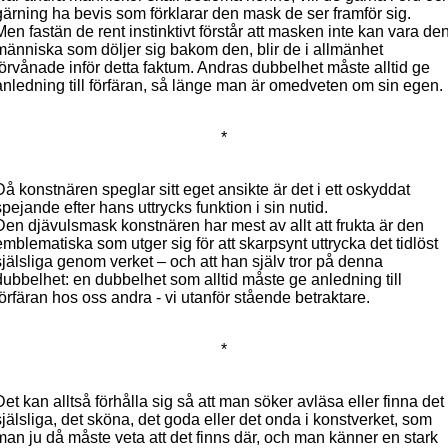
gärning ha bevis som förklarar den mask de ser framför sig.
Men fastän de rent instinktivt förstår att masken inte kan vara de
människa som döljer sig bakom den, blir de i allmänhet
förvånade inför detta faktum. Andras dubbelhet måste alltid ge
anledning till förfäran, så länge man är omedveten om sin egen.
*
Då konstnären speglar sitt eget ansikte är det i ett oskyddat
spejande efter hans uttrycks funktion i sin nutid.
Den djävulsmask konstnären har mest av allt att frukta är den
emblematiska som utger sig för att skarpsynt uttrycka det tidlöst
själsliga genom verket – och att han själv tror på denna
dubbelhet: en dubbelhet som alltid måste ge anledning till
förfäran hos oss andra - vi utanför stående betraktare.
*
Det kan alltså förhålla sig så att man söker avläsa eller finna det
själsliga, det sköna, det goda eller det onda i konstverket, som
man ju då måste veta att det finns där, och man känner en stark