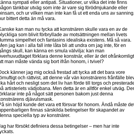
känna sympati eller antipati. Situationer, ur vilka det inte finns
någon tänkbar utväg som inte är vare sig förödmjukande eller
pinsam, och ur vilken man inte kan få ut ett enda uns av sanning
hur bittert detta än må vara.
Kanske kan man nu tycka att konstnären skulle vara en av de
olyckliga som blivit förbryllade av motsättningen mellan livets
dumma simpelhet och fantasins idealiska existens. Må så vara.
Men jag kan i alla fall inte låta bli att undra om jag inte, för en
gångs skull, kan känna en smula välvilja: kan man
överhuvudtaget förklara denne konstnär, eller är det ofrånkomligt
att man måste vända sig bort ifrån honom, i tvivel?
Dock känner jag mig också frestad att tycka att det bara vore
förnuftigt och rättvist, att denne vår vän konstnärens frånfälle ble
lika hårt och nesligt som det liv han förde till torgs och presterad
på artisteriets vädjobana. Men detta är en alltför enkel utväg. De
förklarar inte på något sätt personen bakom just denna
konstnärens djävulsmask.
På sin höjd kunde det vara ett försvar för honom. Ändå måste de
uppenbarligen finnas särskilda betingelser för skapandet av
denna speciella typ av konstnärer.
Jag har försökt definiera dessa betingelser – men har inte
lyckats.