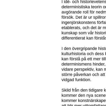
I idé- och historievete
deterministiska teorin 
avgörande roll för ned
försök. Det är ur spillro
ingenjörskonstens förfal
etablerats, och det är
kunskap som vår histori
differentierat kan först
I den övergripande hist
kulturhistoria och dess 
kan förstå på ett mer til
determinismens hinder
vidare perspektiv, kan 
större påverkan och att
vidgad funktion.
Skild från den tidigare
kommer den nya scenen a
kommer konstnärskapets
att blir mer vittomfatta