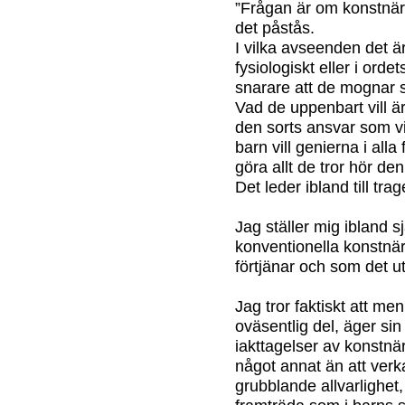
”Frågan är om konstnär
det påstås.
I vilka avseenden det är
fysiologiskt eller i ord
snarare att de mognar se
Vad de uppenbart vill är
den sorts ansvar som v
barn vill genierna i alla
göra allt de tror hör den
Det leder ibland till tra
Jag ställer mig ibland sj
konventionella konstnär
förtjänar och som det utt
Jag tror faktiskt att men
oväsentlig del, äger sin
iakttagelser av konstnä
något annat än att verka
grubblande allvarlighet, 