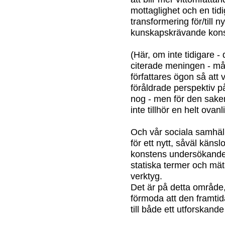
mottaglighet och en tid
transformering för/till 
kunskapskrävande kons
(Här, om inte tidigare -
citerade meningen - mått
författares ögon så att 
föråldrade perspektiv p
nog - men för den saken
inte tillhör en helt ovan
Och vår sociala samhäl
för ett nytt, såväl känsl
konstens undersökande - 
statiska termer och mät
verktyg.
Det är på detta område
förmoda att den framti
till både ett utforskand