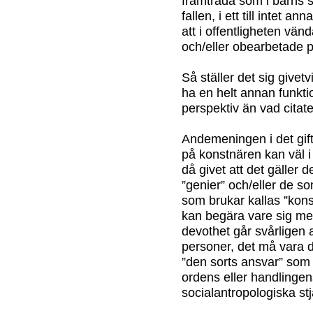
framträda som i barns s
fallen, i ett till intet 
att i offentligheten vän
och/eller obearbetade 
Så ställer det sig givet
ha en helt annan funkti
perspektiv än vad citate
Andemeningen i det gift
på konstnären kan väl 
då givet att det gäller 
”genier” och/eller de 
som brukar kallas ”kons
kan begära vare sig mer
devothet går svårligen a
personer, det må vara d
”den sorts ansvar” som ci
ordens eller handlingens
socialantropologiska stj