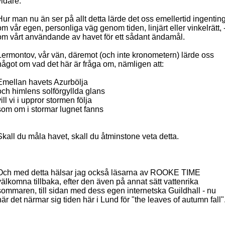
vidare.
Hur man nu än ser på allt detta lärde det oss emellertid ingentin
om vår egen, personliga väg genom tiden, linjärt eller vinkelrätt, 
om vårt användande av havet för ett sådant ändamål.
Lermontov, vår vän, däremot (och inte kronometern) lärde oss
något om vad det här är fråga om, nämligen att:
Emellan havets Azurbölja
och himlens solförgyllda glans
vill vi i uppror stormen följa
som om i stormar lugnet fanns
Skall du måla havet, skall du åtminstone veta detta.
Och med detta hälsar jag också läsarna av ROOKE TIME
välkomna tillbaka, efter den även på annat sätt vattenrika
sommaren, till sidan med dess egen internetska Guildhall - nu
när det närmar sig tiden här i Lund för "the leaves of autumn fall"