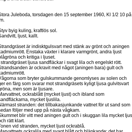
Stora Juleboda, torsdagen den 15 september 1960, Kl 1/2 10 på
fm.
Styv byig kuling, kraftlös sol.
andvitt, ljust, kallt.
Strandgräset är indisktgulsvart med stänk av grönt och aningen
kadmiumrött. Enstaka växter i klarare varmgrönt, andra ljust
blågröna och kritiga i ljuset.
I strandgräset ljusa sandfläckar i svagt lila och engelskt rött.
Strandsanden är ockravit med något (aningen bara) gult och
kadmiumrött.
Vågorna som bryter gulskummande genomlyses av solen och
ger en färg som svarar mot strandgräsets kyligt ljusa gulvitsvart
gröna, men som är ljusare.
Marvattnet, ockrablått (mycket ljust) och ibland som
sandfläckarna, mycket ljuslila.
Närmast stranden: det tillbakasjunkande vattnet för ut sand som
sedan följer med upp på nästa vågkam.
Skummet blir vitt med aningen gult och i skuggan lila mycket ljus
ch rätt klart.
Tonen vid stranden, mycket ljust ockrablå.
Marvattnets ockralila med svagt blått och blänkande; det har