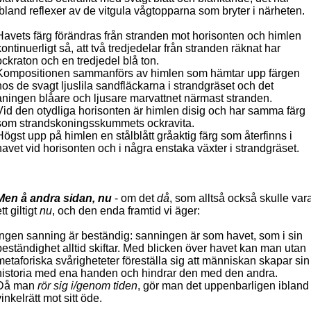
ibland reflexer av de vitgula vågtopparna som bryter i närheten.
Havets färg förändras från stranden mot horisonten och himlen
kontinuerligt så, att två tredjedelar från stranden räknat har
ockraton och en tredjedel blå ton.
Kompositionen sammanförs av himlen som hämtar upp färgen
hos de svagt ljuslila sandfläckarna i strandgräset och det
aningen blåare och ljusare marvattnet närmast stranden.
Vid den otydliga horisonten är himlen disig och har samma färg
som strandskoningsskummets ockravita.
Högst upp på himlen en stålblått gråaktig färg som återfinns i
havet vid horisonten och i några enstaka växter i strandgräset.
Men å andra sidan, nu
- om det
då
, som alltså också skulle var
tt giltigt
nu
, och den enda framtid vi äger:
Ingen sanning är beständig: sanningen är som havet, som i sin
beständighet alltid skiftar. Med blicken över havet kan man utan
metaforiska svårigheteter föreställa sig att människan skapar sin
historia med ena handen och hindrar den med den andra.
Då man
rör sig i/genom tiden
, gör man det uppenbarligen ibland
vinkelrätt mot sitt öde.