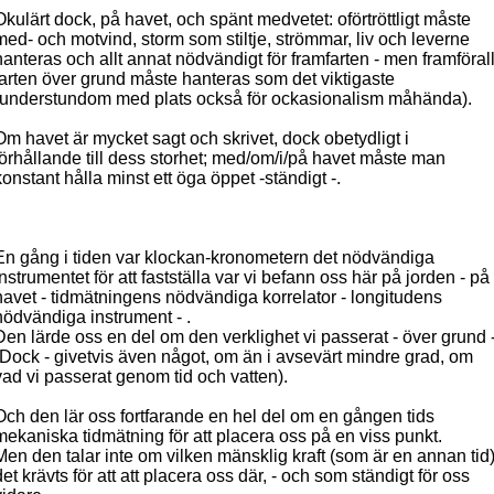
Okulärt dock, på havet, och spänt medvetet: oförtröttligt måste
med- och motvind, storm som stiltje, strömmar, liv och leverne
hanteras och allt annat nödvändigt för framfarten - men framförall
farten över grund måste hanteras som det viktigaste
(understundom med plats också för ockasionalism måhända).
Om havet är mycket sagt och skrivet, dock obetydligt i
förhållande till dess storhet; med/om/i/på havet måste man
konstant hålla minst ett öga öppet -ständigt -.
En gång i tiden var klockan-kronometern det nödvändiga
instrumentet för att fastställa var vi befann oss här på jorden - på
havet - tidmätningens nödvändiga korrelator - longitudens
nödvändiga instrument - .
Den lärde oss en del om den verklighet vi passerat - över grund -
(Dock - givetvis även något, om än i avsevärt mindre grad, om
vad vi passerat genom tid och vatten).
Och den lär oss fortfarande en hel del om en gången tids
mekaniska tidmätning för att placera oss på en viss punkt.
Men den talar inte om vilken mänsklig kraft (som är en annan tid
det krävts för att att placera oss där, - och som ständigt för oss