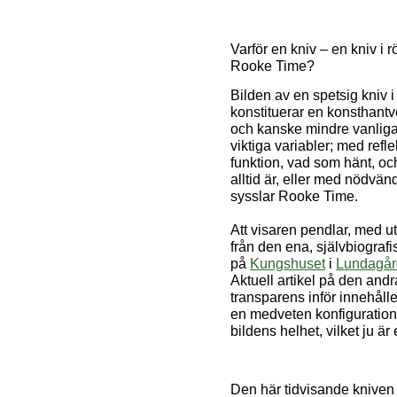
Varför en kniv – en kniv i r
Rooke Time?
Bilden av en spetsig kniv i 
konstituerar en konsthantv
och kanske mindre vanliga
viktiga variabler; med refl
funktion, vad som hänt, och
alltid är, eller med nödvänd
sysslar Rooke Time.
Att visaren pendlar, med u
från den ena, självbiografi
på
Kungshuset
i
Lundagår
Aktuell artikel på den andra
transparens inför innehålle
en medveten konfiguratio
bildens helhet, vilket ju 
Den här tidvisande kniven är