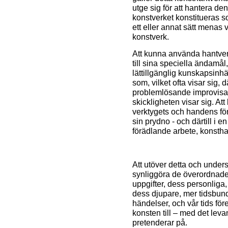
utge sig för att hantera d
konstverket konstitueras s
ett eller annat sätt menas
konstverk.
Att kunna använda hantver
till sina speciella ändamå
lättillgänglig kunskapsinh
som, vilket ofta visar sig, d
problemlösande improvisat
skickligheten visar sig. A
verktygets och handens för
sin prydno - och därtill i 
förädlande arbete, konsth
Att utöver detta och unders
synliggöra de överordnade
uppgifter, dess personliga,
dess djupare, mer tidsbu
händelser, och vår tids för
konsten till – med det leva
pretenderar på.