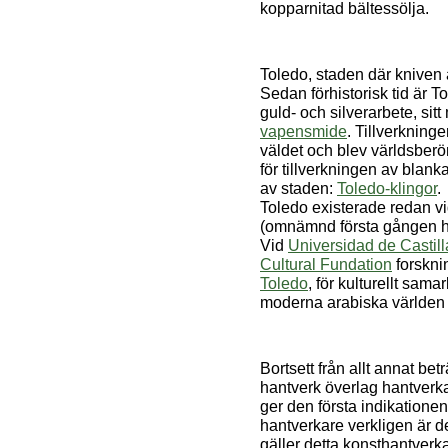
kopparnitad bältessölja.
Toledo, staden där kniven ä
Sedan förhistorisk tid är To
guld- och silverarbete, sitt
vapensmide
. Tillverkning
väldet och blev världsber
för tillverkningen av blank
av staden:
Toledo-klingor
.
Toledo existerade redan vi
(omnämnd första gången 
Vid
Universidad de Castil
Cultural Fundation
forskni
Toledo
, för kulturellt sam
moderna arabiska världen
Bortsett från allt annat be
hantverk överlag hantverk
ger den första indikationen
hantverkare verkligen är d
gäller detta konsthantverkar