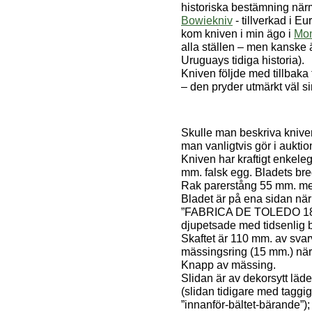
historiska bestämning när
Bowiekniv
- tillverkad i Eu
kom kniven i min ägo i
Mon
alla ställen – men kanske 
Uruguays tidiga historia).
Kniven följde med tillbaka 
– den pryder utmärkt väl s
Skulle man beskriva kniven
man vanligtvis gör i auktion
Kniven har kraftigt enkele
mm. falsk egg. Bladets br
Rak parerstång 55 mm. me
Bladet är på ena sidan nä
”FABRICA DE TOLEDO 1872
djupetsade med tidsenlig 
Skaftet är 110 mm. av svar
mässingsring (15 mm.) nä
Knapp av mässing.
Slidan är av dekorsytt läd
(slidan tidigare med taggi
”innanför-bältet-bärande”