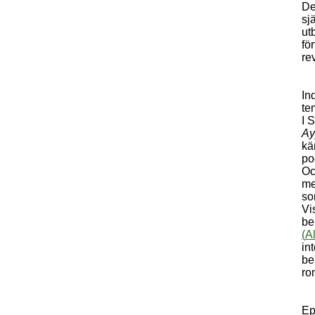
De
sj
ut
fö
re
In
te
I 
Ay
kä
po
Oc
me
so
Vi
be
(
A
in
be
ro
Ep