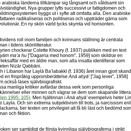
 arabiska länderna tillkämpar sig långsamt och våldsamt sin
älvständighet. Nya grupper lyfts successivt ur fattigdomen och
bildningssystemen byggs ut i syfte att omfatta alla. Den arabiske
rfattaren radikaliseras och politiseras och uppträder gärna som
volutionär. En ny skön värld tycks skymta vid horisonten.
dividens roll inom familjen och kvinnans ställning är centrala
man i tidens skönlitteratur.
Syrien chockerar Colette Khoury (f. 1937) publiken med en text
yām ma‛a hu
[”Dagarna med honom”, 1959] som skildrar en
rleksaffär med en äldre man, som alla insatta identifierar som
eten Nizār Qabbāni.
h i Libanon har Laylā Ba‛labakkī (f. 1936) året innan gjort skand
d en frispråkig upprorsberättelse
Anā aḥyā’
[”Jag lever”, 1958]
m också läses självbiografiskt.
ssa manliga kritiker avfärdar dessa verk som personliga
kännelser eller minnen och vägrar se dem som skapande littera
llen 1995
: 105)
. Men hjältinnan i
Anā aḥyā’
exempelvis heter Lin
te Layla. Och sin extrema subjektivism till trots, ja narcissism enl
lackarna, ber texten om privilegiet att få bli läst och bedömd so
man och fiktion.
oken ser samtidigt de första kvinnliga självbiograferna i strikt