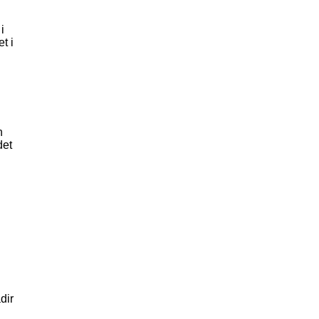
i
t i
n
det
dir