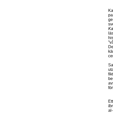
Ka
pa
ge
sv
Ka
lä
hi
”v
De
kä
ce
Sa
ut
fik
be
av
fö
Et
Ib
al