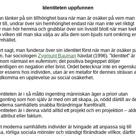
Identiteten uppfunnen
n tänker på sin tillhörighet bara när man är osäker på vem man
r till, undrar över sin hemhörighet endast när man inte vet riktigt
r man hör hemma och grubblar över sin livsstil blott när man tve
 vilken stil man ska välja av alla dem som bjuds runt omkring en
mhället.
rt sagt, man funderar över sin identitet först när man är osäker p
n, har sociologen
Zygmunt Bauman
hävdat (1996). ”Identitet” är 
nom närmast en eufemism; det positiva begreppet döljer
entligen en negation eller brist. Ordet betecknar inte en egensk
ler essens hos individen, utan är en metafor för dennes strävan a
dkomma en upplevelse av social osäkerhet.
entiteten är i så måtto ingenting människan äger a priori utan
gonting som hon själv är med om att skapa, ja, nödd därtill av d
derna samhällets snabba förändringar framförallt.
entiteten är i denna värld alltid ett projekt och en projektion – ald
 attribut eller faktum.
t moderna samhällets individer är tvingade att anpassa sig till
sa, rörliga sociala mönster och ständigt förändrade villkor, därför