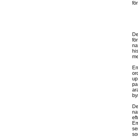
fö
De
fö
na
hi
me
En
or
up
pa
ar
by
De
na
ef
Em
se
so