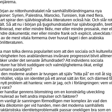
onjärerna.
början av nittonhundratalet når samhällsförändringarna nya
gioner: Syrien, Palestina, Marocko, Tunisien, Irak med flera.
art spirar den självbiografiska litteraturen också här. Och slår rot
jält. Så att nu i början på tjugohundratalet har självbiografin, bret
finierad, mer eller mindre fiktiv, mer eller mindre prosaisk, mer el
ndre dokumentär, mer eller mindre frank och explicit, utvecklats t
 av de mest vitala formerna över huvud taget i den arabiska
önlitteraturen.
a man tolka denna popularitet som att den sociala och kulturell
llhörigheten hos arabländernas invånare progressivt blivit alltmer
äker under det senaste århundradet? Att individens sociala
nturer har blivit suddigare och valmöjligheterna ökat, enligt
umans paradigm?
t den moderne araben är tvungen att själv ”hitta på” en roll åt sig 
mhället, välja sin identitet på ett annat sätt än förr, och därmed få
t nytt problem att hantera: vem är jag, och i förlängningen: vem vi
g vara?
ler handlar genrens blomstring om en konstnärlig utveckling
imulerad av helt andra impulser och faktorer?
m vanligt är sanningen förmodligen mer komplex än vad den
kla dikotomin ger vid handen, men det moderna samhällets
raktäristiska identitetsproblematik passar onekligen bra som en