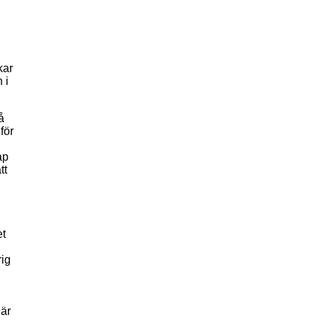
kar
 i
å
för
ap
tt
et
rig
 är