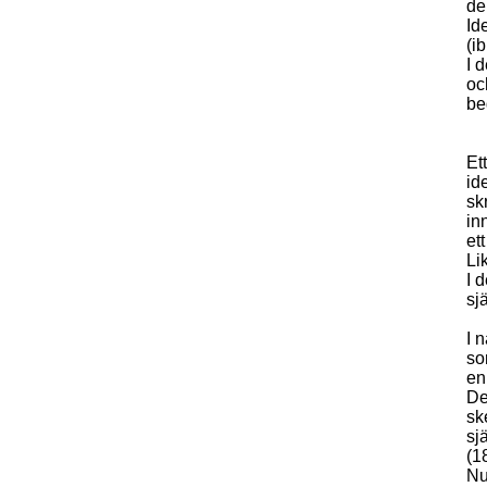
de
Id
(ib
I 
oc
be
Et
id
sk
in
et
Li
I 
sj
I 
so
en
De
sk
sj
(1
Nu