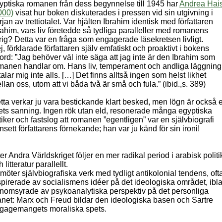
yptiska romanen från dess begynnelse till 1945 har
Andrea Hais
000)
visat hur boken diskuterades i pressen vid sin utgivning i
rjan av trettiotalet. Var hjälten Ibrahim identisk med författaren
rahim, vars liv företedde så tydliga paralleller med romanens
trig? Detta var en fråga som engagerade läsekretsen livligt.
j, förklarade författaren själv emfatiskt och proaktivt i bokens
rord: ”Jag behöver väl inte säga att jag inte är den Ibrahim som
manen handlar om. Hans liv, temperament och andliga läggning
lltalar mig inte alls. […] Det finns alltså ingen som helst likhet
llan oss, utom att vi båda två är små och fula.” (ibid.,s. 389)
tta verkar ju vara bestickande klart besked, men lögn är också 
vets sanning. Ingen rök utan eld, resonerade många egyptiska
itiker och fastslog att romanen ”egentligen” var en självbiografi
nsett författarens förnekande; han var ju känd för sin ironi!
ter Andra Världskriget följer en mer radikal period i arabisk politi
 litteratur parallellt.
 möter självbiografiska verk med tydligt antikolonial tendens, oft
spirerade av socialismens idéer på det ideologiska området, ibl
nomsyrade av psykoanalytiska perspektiv på det personliga
anet: Marx och Freud bildar den ideologiska basen och Sartre
gagemangets moraliska spets.