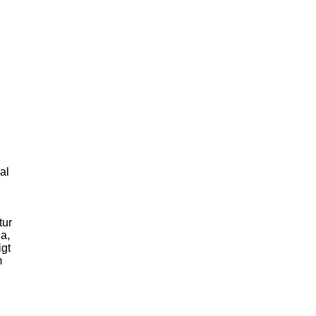
al
tur
a,
igt
m