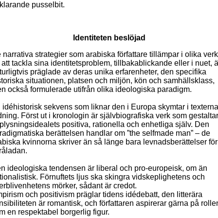
rklarande pusselbit.
Identiteten beslöjad
 narrativa strategier som arabiska författare tillämpar i olika verk
r att tackla sina identitetsproblem, tillbakablickande eller i nuet, ä
turligtvis präglade av deras unika erfarenheter, den specifika
storiska situationen, platsen och miljön, kön och samhällsklass,
n också formulerade utifrån olika ideologiska paradigm.
 idéhistorisk sekvens som liknar den i Europa skymtar i textern
dning. Först ut i kronologin är självbiografiska verk som gestalta
plysningsidealets positiva, rationella och enhetliga själv. Den
radigmatiska berättelsen handlar om ”the selfmade man” – de
abiska kvinnorna skriver än så länge bara levnadsberättelser för
råladan.
n ideologiska tendensen är liberal och pro-europeisk, om än
tionalistisk. Förnuftets ljus ska skingra vidskeplighetens och
terblivenhetens mörker, sådant är credot.
pirism och positivism präglar tidens idédebatt, den litterära
nsibiliteten är romantisk, och författaren aspirerar gärna på rolle
m en respektabel borgerlig figur.