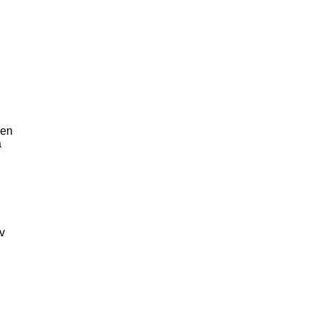
 en
å
av