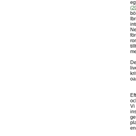
eg
(2
bö
Ib
in
Ne
fö
ro
ti
me
De
li
kr
oa
Ef
och
Vi
in
ge
pl
en