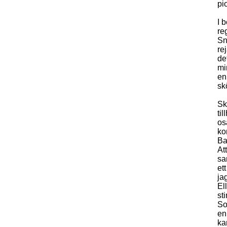
pi
I 
re
Sn
re
de
mi
en
sk
Sk
ti
os
ko
Ba
At
sa
et
ja
El
st
So
en
ka