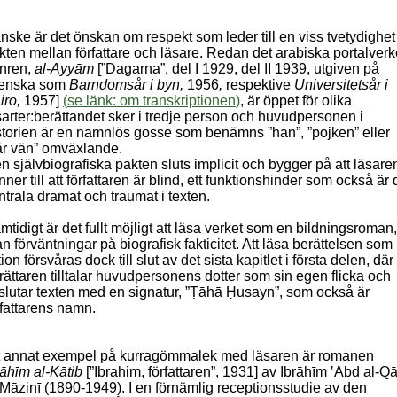
nske är det önskan om respekt som leder till en viss tvetydighet 
kten mellan författare och läsare. Redan det arabiska portalverke
nren,
al-Ayyām
[”Dagarna”, del I 1929, del II 1939, utgiven på
enska som
Barndomsår i byn,
1956
,
respektive
Universitetsår i
iro,
1957]
(
se länk: om transkriptionen
)
, är öppet för olika
sarter:berättandet sker i tredje person och huvudpersonen i
storien är en namnlös gosse som benämns ”han”, ”pojken” eller
år vän” omväxlande.
n självbiografiska pakten sluts implicit och bygger på att läsare
nner till att författaren är blind, ett funktionshinder som också är 
ntrala dramat och traumat i texten.
mtidigt är det fullt möjligt att läsa verket som en bildningsroman,
an förväntningar på biografisk fakticitet. Att läsa berättelsen som
tion försvåras dock till slut av det sista kapitlet i första delen, där
rättaren tilltalar huvudpersonens dotter som sin egen flicka och
slutar texten med en signatur, ”Ṭāhā Ḥusayn”, som också är
rfattarens namn.
t annat exempel på kurragömmalek med läsaren är romanen
rāhīm al-Kātib
[”Ibrahim, författaren”, 1931] av Ibrāhīm ‛Abd al-Qā
-Māzinī (1890-1949). I en förnämlig receptionsstudie av den