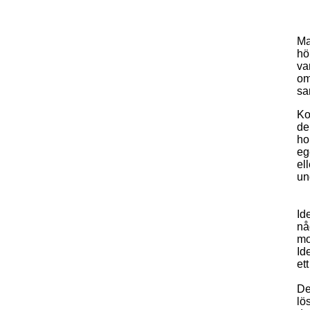
Ma
hö
va
om
sa
Ko
de
ho
eg
el
un
Id
nå
mo
Id
ett
De
lö