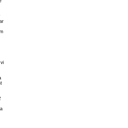
e
?
ar
em
vi
a
t
2
na