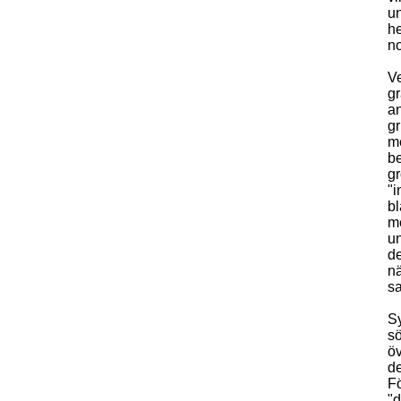
un
he
no
Ve
gr
an
gr
me
be
gr
"i
bl
me
un
de
nä
sa
Sy
sö
öv
de
Fö
"d