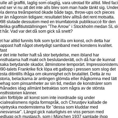
ulle all graffiti, laglig som olaglig, vara utrotad för alltid. Med facit
nd ser vi nu att det inte alls blev som man hade tänkt sig. Unde
la denna treårsperiod ökade både tags, throw-ups och pieces
r än någonsin tidigare; resultatet blev alltså det rent motsatta.
98 slutade dessutom med en triumfatorisk publiksuccé för den
ttelika graffitiutställningen "The Arrow" i Stockholm medan SL sl
tt hår. Vad var det då som gick så snett?
t har alltid funnits folk som tyckt illa om konst, och detta har
appast haft något otvetydigt samband med konstens kvalitet.
tast
r det inte heller haft så stor betydelse, men ibland har
nsthatarna haft makt och beslutanderätt, och då har de kunnat
saka betydande skador, åtminstone temporärt. Impressionisterna
90-talets Frankrike fick löpa ett gatlopp i pressen som slog det
sta ditintills ifråga om okunnighet och brutalitet. Detta är nu
storia, belackarna är antingen glömda eller ihågkomna med lätt
behag som pinsamheter av sin tid, medan de konstnärer som
hånades idag allmänt betraktas som några av de största
nsthistorien känner.
alin förföljde all konst som inte inordnade sig under
cialrealismens rigida formspråk, och Chrustjev kallade de
vjetryska modernisterna för "dessa som kluddar med
nesvansar". Längst gick naturligtvis en viss person med
nedlugg och mustasch, som i München 1937 samlade ihop