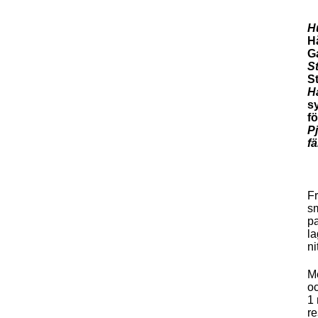
H
H
G
St
S
H
sy
fö
Pj
f
Fr
sm
pa
la
ni
Me
o
1 
re