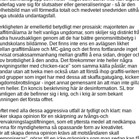
derlag vare sig för slutsatser eller generaliseringar - så är den
lhetsbild man vill förmedla totalt och medvetet snedvriden utifr
ga utvalda undantagsfall.
rkligheten är emellertid betydligt mer prosaisk: majoriteten av
affitimålarna är helt vanliga ungdomar, som skiljer sig distinkt fr
dra huvudsakligen genom att de har bättre genomsnittsbetyg i
undskolans bildämne. Det finns inte ens en avlägsen likhet
llan graffitimålare och MC-gäng och det finns fortfarande inget
visat orsakssammanhang mellan graffiti å ena sidan, droger oc
ov brottslighet å den andra. Det förekommer inte heller några
nvigningsriter med chicken-race" som samma källa påstår; man
andar utan att tveka men också utan att förstå ihop graffiti-writer
d grupper som inget har med dessa att skaffa:gatugäng, kicker
gdomsbrottslingar - inget annat gemensamt än att man inte gill
m heller. En koncis beskrivning här är desinformation. SL tror
mligen att de befinner sig i krig, och i krig är som bekant
nningen det första offret.
ftet med alla dessa aggressiva utfall är tydligt och klart: man
ker skapa opinion för en skärpning av tvångs-och
ervakningslagstiftningen, som ett yttersta medel att nedkämpa
nna för myndigheterna så opassande form av kreativitet.
r att skapa denna opinion krävs att motståndaren skall
emoniseras", göras till en icke-människa som man sedan kan f