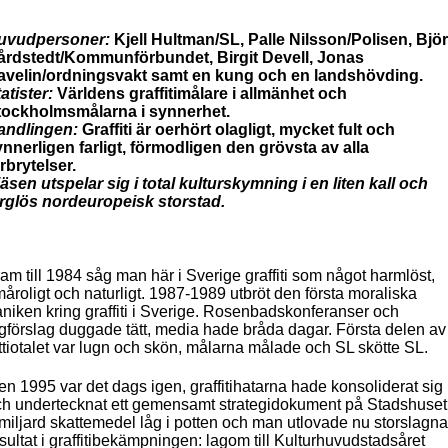
uvudpersoner:
Kjell Hultman/SL, Palle Nilsson/Polisen, Bjö
årdstedt/Kommunförbundet, Birgit Devell, Jonas
avelin/ordningsvakt samt en kung och en landshövding.
atister:
Världens graffitimålare i allmänhet och
tockholmsmålarna i synnerhet.
andlingen:
Graffiti är oerhört olagligt, mycket fult och
nnerligen farligt, förmodligen den grövsta av alla
rbrytelser.
äsen utspelar sig i total kulturskymning i en liten kall och
ärglös nordeuropeisk storstad.
am till 1984 såg man här i Sverige graffiti som något harmlöst,
åroligt och naturligt. 1987-1989 utbröt den första moraliska
niken kring graffiti i Sverige. Rosenbadskonferanser och
gförslag duggade tätt, media hade bråda dagar. Första delen av
ttiotalet var lugn och skön, målarna målade och SL skötte SL.
n 1995 var det dags igen, graffitihatarna hade konsoliderat sig
ch undertecknat ett gemensamt strategidokument på Stadshuset
miljard skattemedel låg i potten och man utlovade nu storslagna
sultat i graffitibekämpningen: lagom till Kulturhuvudstadsåret