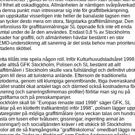
ll frihet att oskadliggöra. Allmänheten är nämligen svårpåverkad
 denna punkt: man intresserar sig inte för graffitibekämpning,
n uppskattar visserligen inte heller de banalaste tagsen men
n tycker desto mera om stora, färgstarka graffitimålningar. Den
lefonsluss för graffitianmälningar SL öppnade fick inte ett enda
amtal under de år den användes. Endast 0,8 % av Stockholms
sader har graffiti, och allmänheten hävdar bestämt i en stor
MO-undersökning att sanering är det sista behov man prioriter
stadens skötsel.
tta tillåts inte spela någon roll. Inför Kulturhuvudstadsåret 1998
de alltså GFK Stockholm, Polisen och SL bestämt att
allt
affitimåleri i Stockholm skulle vara fullständigt och definitivt utro
gom till dess att turisterna anlände. Eftersom de traditionella
etoderna, genom sitt klumpiga genomförande, föga överraskan
tället snabbt ökat antalet tags och därmed också kostnaderna fö
nering (och saneringsfirmornas profiter) förlitar man sig nu på
gstiftarna och på presskampanjer.
ockholm skall bli "Europas renaste stad 1998" säger GFK, SL
iktar på en klotterfri trafikantmiljö inför 1998", polisen lägger upp
taregister på möjliga graffitimålare (ena veckan talas om hundr
sta om tusen eller tvåtusen; gissningar, ingenting annat än
ssningar!) och socialtjänsten kräver i ett utskick till Stockholms
olor att de så framgångsrika "graffitiskolorna" omedbart läggs ne