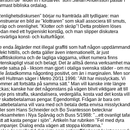
tersom de "leder in i fördärvet" som Stefan Andersson påstår i
rmast bibliska ordalag.
enlighetsdiskursen" börjar nu framträda allt tydligare: man
nstruerar en bild av "klottraren" som skall associera till smuts,
räp och orenlighet. "Klotter
och
skräp"! Detta problem löses
dan med ett hygieniskt korståg, och man slipper diskutera
svärliga konst- och kulturfrågor.
 enda åtgärder mot illegal graffiti som haft någon uppdämman
fekt hittills, och detta gäller även internationellt, är just
affitiskolorna och de lagliga väggarna, vilket numera finns
tenskapligt visat och belagt. Det är alltså denna verksamhet m
rde satsa på - liksom man gjort i otaliga svenska städer - om m
lle åstadkomma någonting positivt, om än i marginalen. Men so
ell Hultman säger i Metro 20/11 1996: "Allt har misslyckats. Vi
mmer att fortsätta på samma sätt." Man vill kanske inte längre
ckas; kanske har det någonstans på vägen blivit viktigare att till
rje pris straffa, skandalisera, vedergälla, kosta vad det kosta vill
 skattebetalarnas pengar. Egendomligt. Frågan är bara om
attebetalarna vill vara med och betala detta envisa misslyckand
ller som Hans Schneider och Bo Svantesson betecknar
rksamheten i Nya Spårväg och Buss 5/1988: "...ett ovanligt tafat
tt att kasta pengar i sjön". Artikeln har rubriken "Fel med dyra
mpanjer. Dialog enda vägen att stoppa klottrarna."