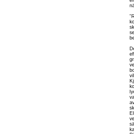
ef
nä
"R
ko
sk
se
be
De
ef
gr
ve
bo
vi
Kj
ko
ly
va
av
sk
E
ve
sä
ka