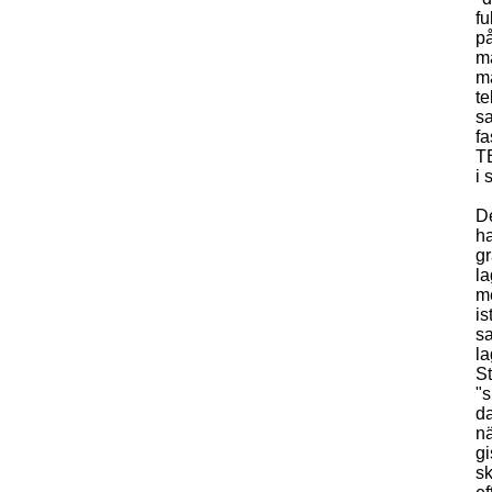
fu
på
ma
ma
te
s
fa
TE
i 
De
ha
gr
la
m
is
sa
la
St
"s
da
nä
gi
sk