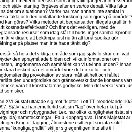
alog är emellertid det sista som antigraffitigänget är intresserad
, och själv letar jag förgäves efter en
seriös
debatt. Vilka fakta
nns det om situationen? Varför har man annars inte samlat in
ssa fakta och den omfattande forskning som gjorts på området
d kan göras? Vilka metoder att begränsa den illegala graffitin h
rit kostnadseffektivast? Och finns det verkligen, med de
gränsade resurser som idag står till buds, inget samhällsprobl
m är viktigare att bekämpa just nu än att tonårspojkar gör
lningar på platser man inte hade tänkt sig?
erstår så hela det viktiga område som jag själv forskar om: vad
etyder
den spraymålade bilden och vilka informationer om
nsten, ungdomarna och samhället kan vi utvinna ur den? Innan 
r klara besked på det området vore det en kultur- och
gdomsfientlig provokation av stora mått att helt och hållet
erlåta den underjordiska och gränsöverskridande konstens var
ler icke-vara till konsthatarnas godtycke. Men det verkar vara jus
d som sker.
rl XVI Gustaf uttalade sig mot "klotter" i ett TT-meddelande 10/
97. Själv har han emellertid satt sin "tag" över hela riket på
vigningar och nybyggnader; t.ex. har olika kungligheter ristat si
örgyllda) namnteckningar i Falu Koppargruva. Hans Majestät är
rkligen King of Tagging, åtminstone i sitt eget sociala skikt!
nna "kungliga graffiti" skiljer sig egentligen inte alls till