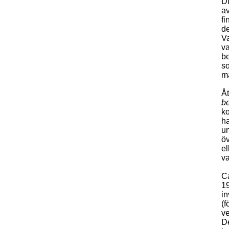
Di
av
fi
de
Va
va
be
so
må
Åt
b
ko
ha
un
öv
el
va
Ca
19
in
(f
ve
De