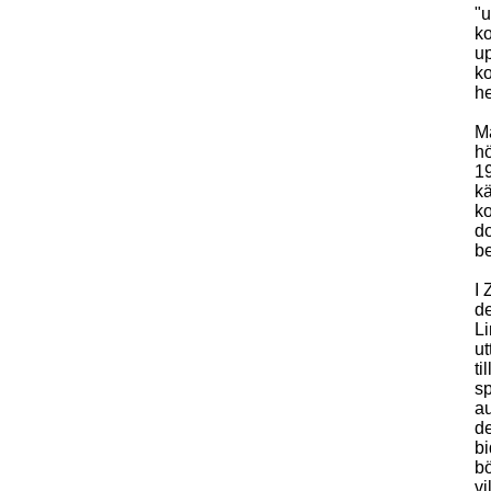
"u
ko
up
ko
he
Ma
hö
19
kä
ko
do
be
I 
d
Li
ut
ti
sp
au
de
bi
bö
vi