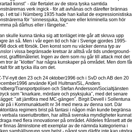
rartad konst" - där flertalet av de stora tyska samtida
nstnärernas verk ingick - för att avhånas och därefter brännas
p. I ett tal i Nürnberg 1935 hade han kallat de expressionistiska
nstnärerna för "sinnessjuka, lögnare eller kriminella som hör
mma på dårhus eller i fängelse."
n skulle kunna tänka sig att tonläget inte går att skruva upp
gre än så. Men i vår egen tid och här i Sverige gjordes 1995-
98 dock ett försök. Den konst som nu väcker denna typ av
nslor i vissa begränsade kretsar är alltså vår tids underground-
nst, graffitimåleriet. Ingen av dem som nu går till attack mot det
m tror är "klotter" har några kunskaper på området. Men dom få
talt för att tycka illa om det.
Z-TV-nytt den 23 och 24 oktober1996 och i SvD och AB den 20
ecember1996 använde Kjell Hultman/SL, Anders
ndberg/Transportpolisen och Stefan Andersson/Socialtjänsten
tryck som "knarkare, mördare och psyksjuka", med det senare
llägget: "att jämföra med MC-gängen". Birgit Devell i Sollentuna
är på i Kommunaktuellt nr 34 med mera av denna sort. Där
ktoritära regimers brist på fantasi i någon mån kunde begränsa
 verbala raseriutbrotten, har alltså svenska myndigheter kunnat
draga med flera innovationer på området. Alldeles frånsett att de
r finnas åtminstone ett exemplar av de nämnda kategorierna i
lken samhällsgrupp som helst - något som därför inte kan utgör