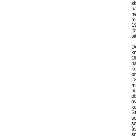
sk
ha
he
me
19
jä
si
De
kn
Of
ha
ko
or
18
me
hi
o
av
ko
St
so
so
ås
s