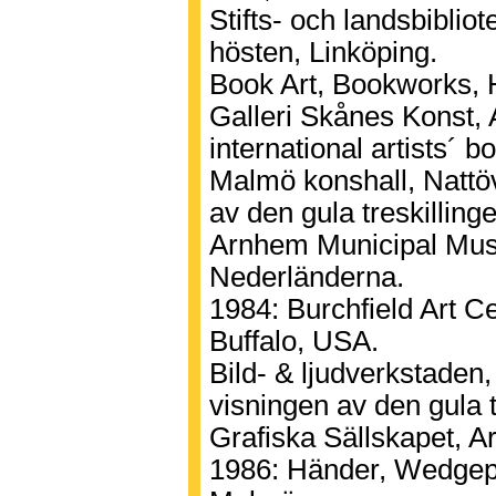
Stifts- och landsbiblio
hösten, Linköping.
Book Art, Bookworks, 
Galleri Skånes Konst, 
international artists´ 
Malmö konshall, Nattöv
av den gula treskillin
Arnhem Municipal Mu
Nederländerna.
1984: Burchfield Art C
Buffalo, USA.
Bild- & ljudverkstaden
visningen av den gula t
Grafiska Sällskapet, A
1986: Händer, Wedgep