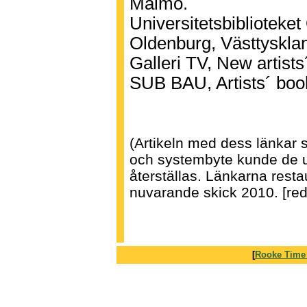
Malmö.
Universitetsbiblioteke
Oldenburg, Västtyskla
Galleri TV, New artist
SUB BAU, Artists´ bo
(Artikeln med dess länkar s
och systembyte kunde de u
återställas. Länkarna resta
nuvarande skick 2010. [red.
[
Rooke Time