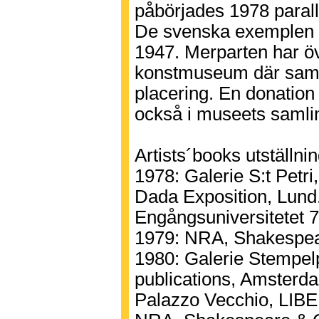
påbörjades 1978 paralle
De svenska exemplen o
1947. Merparten har öve
konstmuseum där samli
placering. En donation 
också i museets saml
Artists´books utställni
1978: Galerie S:t Petri
Dada Exposition, Lund
Engångsuniversitetet 7
1979: NRA, Shakespea
1980: Galerie Stempel
publications, Amsterd
Palazzo Vecchio, LIBE