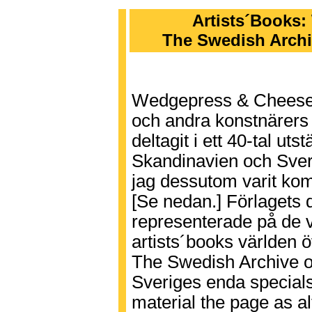
Artists´Books
The Swedish Archi
Wedgepress & Cheese, ä
och andra konstnärers 
deltagit i ett 40-tal uts
Skandinavien och Sveri
jag dessutom varit kom
[Se nedan.] Förlagets d
representerade på de v
artists´books världen ö
The Swedish Archive o
Sveriges enda specials
material the page as a