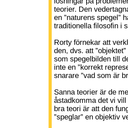
lösningar på problemen
teorier. Den vedertag
en ”naturens spegel” ha
traditionella filosofin i 
Rorty förnekar att verk
den, dvs. att ”objektet”
som spegelbilden till 
inte en ”korrekt repres
snarare ”vad som är bra
Sanna teorier är de me
åstadkomma det vi vill
bra teori är att den fun
”speglar” en objektiv ve