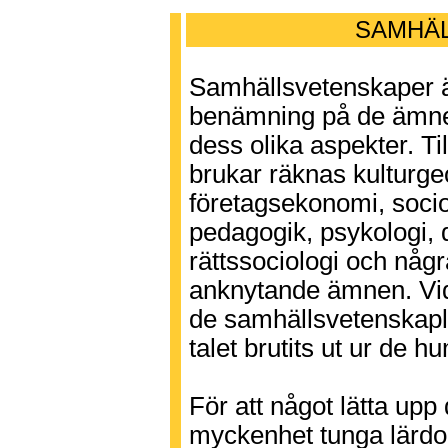
SAMHÄ
Samhällsvetenskaper 
benämning på de ämne
dess olika aspekter. T
brukar räknas kulturge
företagsekonomi, socio
pedagogik, psykologi, 
rättssociologi och någ
anknytande ämnen. Vid
de samhällsvetenskapl
talet brutits ut ur de h
För att något lätta up
myckenhet tunga lärdoms