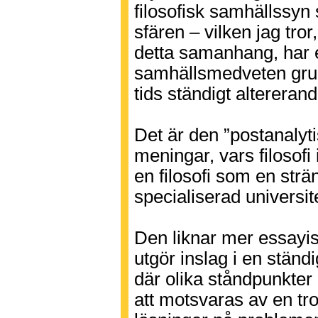
filosofisk samhällssyn
sfären – vilken jag tro
detta samanhang, har 
samhällsmedveten grun
tids ständigt altereran
Det är den ”postanalyti
meningar, vars filosofi 
en filosofi som en strä
specialiserad universite
Den liknar mer essayist
utgör inslag i en ständ
där olika ståndpunkter 
att motsvaras av en tro 