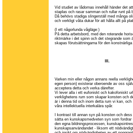
Vid studiet av lådornas innehåll händer det att
staplas och rasar samman och rullar runt på b
Då behövs stadiga slingerställ med många ol
och verkligt våta dukar för att hålla allt på pla
(I ett någorlunda vågläge:)
På detta arbetsbord, med den roterande hori
riktmärke i det spinn och det stegrande som ä
skapas förutsättningarna för den konstnärlig
III.
Varken min eller någon annans reella verklighe
egen person) existerar oberoende av oss själv
acceptera detta och verka därefter.
Vi lever alla i ett eufoniskt och kakofoniskt u
verklighetens rum som skapar konsten och d
är i denna tid och inom detta rum vi kan, och 
våra intellektuella interkalära spår.
I kontrast till annan syn på konsten och dess f
sätta en kunskapsmedveten syn som fordrar
den egna bildningsprocessen, kunskapsintre
kunskapsanvändandet - liksom ett nödvändig
och insikt om nödvändigheten av ett noggran