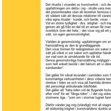
Det rituella i visandet av konstverket - och den
uppfattningen om detta i sig - skulle vara m
det presenterades utan all teoretisk fernissa
ett sådant sätt att dessas relationer till varandr
våra egna ritualer - kunde, och borde,
visas
-
Vid en större tydlighet - dvs. ärlighet - och tr
genom att gå från en del till en annan får man
överblick över det hela: - det visar sig på ett
sätt, sin egen genomskinlighet.
Världen är genomskinlig: uppfattningen om e
framställning av den är grundläggande.
Den visar
formen
för redogörelsen om saker o
sätt på vilket vi ser saker och uppfattar hände
ser vad som är utmärkande för vår tid.
Denna genomskinliga framställning möjliggör 
som helt enkelt består i det faktum att vi
däre
sambanden”.
Det gäller för såväl levandet i samtiden som 
konstnärliga verksamheten i dess vidaste bem
rörelser i tiden se och visa på framtida dime
det personligt artikulerade tidsflödet.
Det gäller att “fatta tiden vid de flygande locka
efter vind” för att “fånga tiden” - i det sig stän
stormens öga - “som om i stormar lugnet fann
Därför vänder jag mig (ständigt) mot all stag
all otidsenlig tröghet i konstvärldens dunkla 