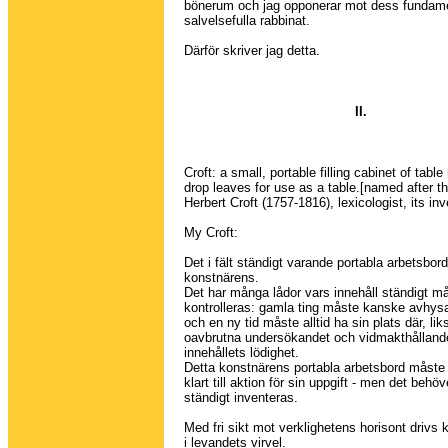
bönerum och jag opponerar mot dess fundamen
salvelsefulla rabbinat.
Därför skriver jag detta.
II.
Croft: a small, portable filling cabinet of table
drop leaves for use as a table.[named after t
Herbert Croft (1757-1816), lexicologist, its inv
My Croft:
Det i fält ständigt varande portabla arbetsbor
konstnärens.
Det har många lådor vars innehåll ständigt m
kontrolleras: gamla ting måste kanske avhysas
och en ny tid måste alltid ha sin plats där, li
oavbrutna undersökandet och vidmakthålland
innehållets lödighet.
Detta konstnärens portabla arbetsbord måste 
klart till aktion för sin uppgift - men det behö
ständigt inventeras.
Med fri sikt mot verklighetens horisont drivs 
i levandets virvel.