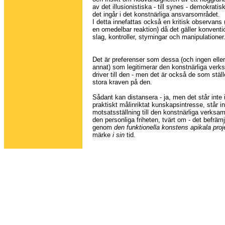
av det illusionistiska - till synes - demokrati
det ingår i det konstnärliga ansvarsområdet.
I detta innefattas också en kritisk observans
en omedelbar reaktion) då det gäller konventio
slag, kontroller, styrningar och manipulationer
Det är preferenser som dessa (och ingen eller
annat) som legitimerar den konstnärliga ver
driver till den - men det är också de som ställ
stora kraven på den.
Sådant kan distansera - ja, men det står inte i 
praktiskt målinriktat kunskapsintresse, står in
motsatsställning till den konstnärliga verksamh
den personliga friheten, tvärt om - det befrämja
genom
den funktionella konstens apikala proj
märke
i sin
tid.