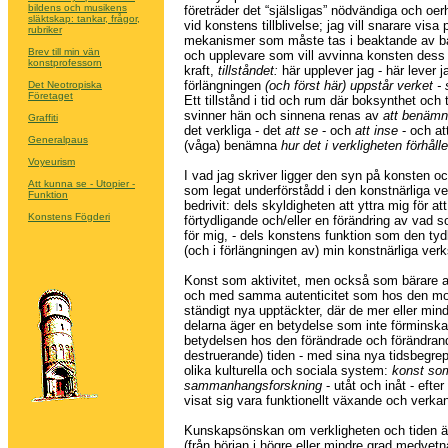
bildens och musikens
företräder det “själsligas” nödvändiga och oe
släktskap: tankar, frågor,
vid konstens tillblivelse; jag vill snarare visa 
rubriker
mekanismer som måste tas i beaktande av b
Brev till min vän
och upplevare som vill avvinna konsten des
konstprofessorn
kraft,
tillståndet:
här upplever jag - här lever ja
förlängningen
(och först här) uppstår verket -
Det Neotropiska
Företaget
Ett tillstånd i tid och rum där boksynthet och
svinner hän och sinnena renas av
att benäm
Graffiti
det verkliga - det
att se
- och
att inse
- och att
Generalpaus
(våga) benämna
hur det i verkligheten förhålle
Voyeurism
I vad jag skriver ligger den syn på konsten o
Att kunna se - Utopier -
som legat underförstådd i den konstnärliga v
Funktion
bedrivit: dels skyldigheten att yttra mig för at
Konstens Fögderi
förtydligande och/eller en förändring av vad s
för mig, - dels konstens funktion som den tyd
(och i förlängningen av) min konstnärliga ver
Konst som aktivitet, men också som bärare av
och med samma autenticitet som hos den mo
ständigt nya upptäckter, där de mer eller min
delarna äger en betydelse som inte förminsk
betydelsen hos den förändrade och förändrand
destruerande) tiden - med sina nya tidsbegre
olika kulturella och sociala system:
konst so
sammanhangsforskning
- utåt och inåt - efte
visat sig vara funktionellt växande och verka
Kunskapsönskan om verkligheten och tiden ä
(från början i högre eller mindre grad medvetn