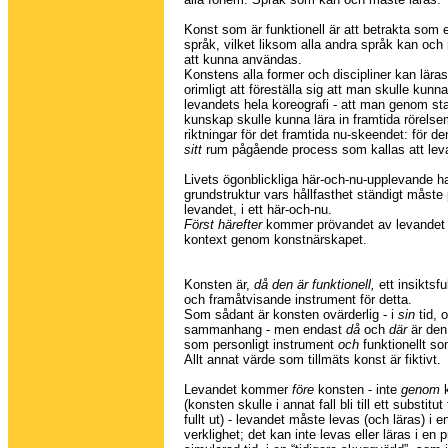
Konst som är funktionell är att betrakta som et
språk, vilket liksom alla andra språk kan och 
att kunna användas.
Konstens alla former och discipliner kan lära
orimligt att föreställa sig att man skulle kunna
levandets hela koreografi - att man genom sta
kunskap skulle kunna lära in framtida rörels
riktningar för det framtida nu-skeendet: för den
sitt
rum pågående process som kallas att lev
Livets ögonblickliga här-och-nu-upplevande ha
grundstruktur vars hållfasthet ständigt måst
levandet, i ett här-och-nu.
Först härefter
kommer prövandet av levandet
kontext genom konstnärskapet.
Konsten är,
då den är funktionell,
ett insiktsfu
och framåtvisande instrument för detta.
Som sådant är konsten ovärderlig - i
sin
tid, o
sammanhang - men endast
då
och
där
är den 
som personligt instrument
och
funktionellt so
Allt annat värde som tillmäts konst är fiktivt.
Levandet kommer
före
konsten - inte
genom
k
(konsten skulle i annat fall bli till ett substitut
fullt ut) - levandet måste levas (och läras) i e
verklighet; det kan inte levas eller läras i en 