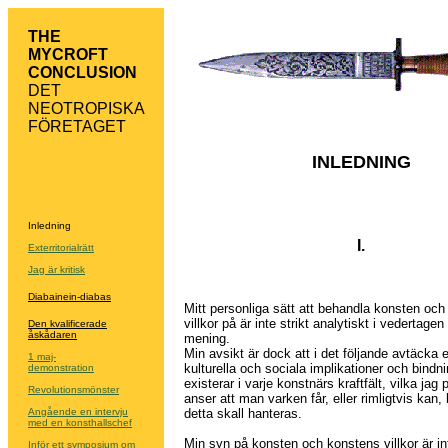
THE
MYCROFT
CONCLUSION
DET
NEOTROPISKA
FÖRETAGET
INLEDNING
Inledning
I.
Exterritorialrätt
Jag är kritisk
Diabainein-diabas
Mitt personliga sätt att behandla konsten oc
villkor på är inte strikt analytiskt i vedertage
Den kvalificerade
åskådaren
mening.
Min avsikt är dock att i det följande avtäcka 
1 maj-
kulturella och sociala implikationer och bind
demonstration
existerar i varje konstnärs kraftfält, vilka jag
Revolutionsmönster
anser att man varken får, eller rimligtvis kan, 
Angående en intervju
detta skall hanteras.
med en konsthallschef
Min syn på konsten och konstens villkor är i
Inför ett symposium om