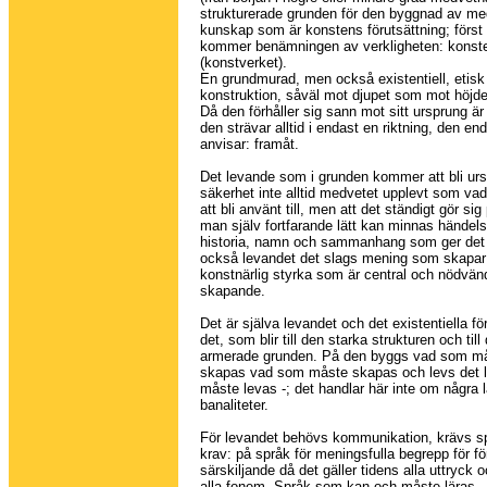
strukturerade grunden för den byggnad av m
kunskap som är konstens förutsättning; först 
kommer benämningen av verkligheten: konst
(konstverket).
En grundmurad, men också existentiell, etisk
konstruktion, såväl mot djupet som mot höjde
Då den förhåller sig sann mot sitt ursprung är
den strävar alltid i endast en riktning, den e
anvisar: framåt.
Det levande som i grunden kommer att bli ur
säkerhet inte alltid medvetet upplevt som v
att bli använt till, men att det ständigt gör si
man själv fortfarande lätt kan minnas händels
historia, namn och sammanhang som ger det
också levandet det slags mening som skapar
konstnärlig styrka som är central och nödvändi
skapande.
Det är själva levandet och det existentiella förh
det, som blir till den starka strukturen och till
armerade grunden. På den byggs vad som m
skapas vad som måste skapas och levs det
måste levas -; det handlar här inte om några 
banaliteter.
För levandet behövs kommunikation, krävs sp
krav: på språk för meningsfulla begrepp för f
särskiljande då det gäller tidens alla uttryck
alla fonem. Språk som kan och måste läras.