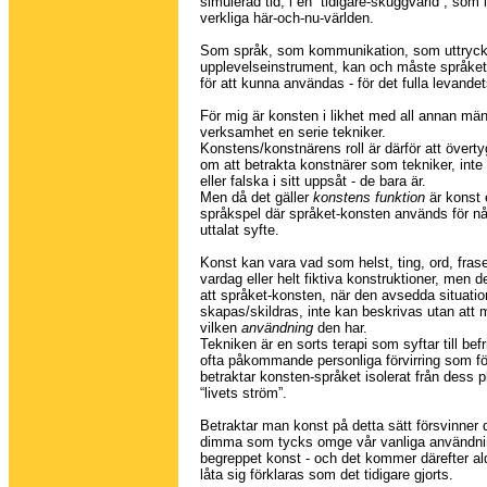
simulerad tid, i en “tidigare-skuggvärld”, som 
verkliga här-och-nu-världen.
Som språk, som kommunikation, som uttryck
upplevelseinstrument, kan och måste språket-
för att kunna användas - för det fulla levandet
För mig är konsten i likhet med all annan män
verksamhet en serie tekniker.
Konstens/konstnärens roll är därför att överty
om att betrakta konstnärer som tekniker, int
eller falska i sitt uppsåt - de bara är.
Men då det gäller
konstens funktion
är konst 
språkspel där språket-konsten används för n
uttalat syfte.
Konst kan vara vad som helst, ting, ord, frase
vardag eller helt fiktiva konstruktioner, men d
att språket-konsten, när den avsedda situati
skapas/skildras, inte kan beskrivas utan att
vilken
användning
den har.
Tekniken är en sorts terapi som syftar till befr
ofta påkommande personliga förvirring som fö
betraktar konsten-språket isolerat från dess pla
“livets ström”.
Betraktar man konst på detta sätt försvinner
dimma som tycks omge vår vanliga användni
begreppet konst - och det kommer därefter ald
låta sig förklaras som det tidigare gjorts.