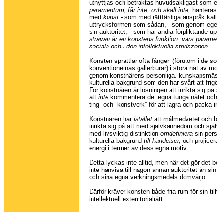
utnyttjas och betraktas huvudsakligast som e
paramentum
,
får inte, och skall inte,
hanteras 
med
konst -
som med rättfärdiga anspråk kall
uttrycksformen som sådan, - som genom egen
sin auktoritet, - som har andra förpliktande u
strävan är en konstens funktion: vars paramet
sociala och i den intellektuella stridszonen.
Konsten sprattlar ofta fången (förutom i de so
konventionernas gallerburar) i stora nät av mot
genom konstnärens personliga, kunskapsmäs
kulturella bakgrund som den har svårt att frigö
För konstnären är lösningen att inrikta sig på
att
inte
kommentera det egna tunga nätet och
ting” och ”konstverk” för att lagra och packa in
Konstnären har
istället
att målmedvetet och b
inrikta sig på att med självkännedom och själ
med livsviktig distinktion
omdefiniera
sin pers
kulturella bakgrund
till händelser,
och projicer
energi i termer av dess egna motiv.
Detta lyckas inte alltid, men när det gör det 
inte hänvisa till någon annan auktoritet än sin
och sina egna verkningsmedels domvärjo.
Därför kräver konsten både fria rum för sin til
intellektuell exterritorialrätt.