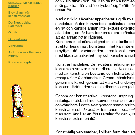
och - sin frihet) och “de” kan då bruka konve
släktskap: tankar, frågor,
stränga straff för vad “de tycker” sig “orättmäkt
rubriker
utsatt för.
Brev till min vän
konstprofessorn
Med osviklig säkerhet uppenbarar sig då nya
Det Neotropiska
sändebud på den konventions-politiska scen
Företaget
en ny och kanske annan intellektuell exterritori
alla tider -, det är bara formerna som förändra
Graffiti
att
en annan
tid
är rådande.
Generalpaus
Konstens med nödvändighet intellektuella och e
Voyeurism
struktur besannas; konstens frihet kan inte er
utnyttjas, då försvinner den - som konst - m
Att kunna se - Utopier -
med lika stor säkerhet i ny och kanske anno
Funktion
Konstens Fögderi
Konst är händelser. Det existerar relationer me
konst som strävar mot ett rikare liv. Konst
är 
med av konstnären bestämd och bekräftad pl
redogörelser för
händelser. Genom händelsern
genom insikt och genom att vara väl underby
konsten därför i den sociala dimensionen (och
Genom det konstruktiva i konstens ursprungl
naturliga motstånd mot konventioner som är s
oanvändbara i detta
vårt gemensamma
territ
konstnärer och
de andras
territorium -
som int
men som ändå är en förutsättning för den -, rä
konstens exterritorialrätt.
Konstnärlig verksamhet, i vilken form det va