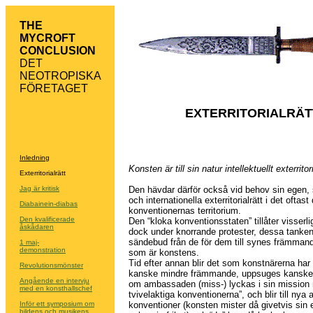
THE
MYCROFT
CONCLUSION
DET
NEOTROPISKA
FÖRETAGET
EXTERRITORIALRÄT
Inledning
Konsten är till sin natur intellektuellt exterritori
Exterritorialrätt
Jag är kritisk
Den hävdar därför också vid behov sin egen, s
och internationella exterritorialrätt i det oftas
Diabainein-diabas
konventionernas territorium.
Den kvalificerade
Den “kloka konventionsstaten” tillåter visserli
åskådaren
dock under knorrande protester, dessa tanke
sändebud från de för dem till synes främmande
1 maj-
demonstration
som är konstens.
Tid efter annan blir det som konstnärerna har
Revolutionsmönster
kanske mindre främmande, uppsuges kanske 
Angående en intervju
om ambassaden (miss-) lyckas i sin mission
med en konsthallschef
tvivelaktiga konventionerna”, och blir till nya
Inför ett symposium om
konventioner (konsten mister då givetvis sin ex
bildens och musikens