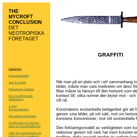
THE
MYCROFT
CONCLUSION
DET
NEOTROPISKA
FÖRETAGET
GRAFFITI
Inledning
Exterritorialrätt
När man på
en
plats och i
ett
sammanhang tol
Jag är kritisk
bilder, måste man vara medveten om dess för
Diabainein-diabas
Man måste ta hänsyn till den horisont som den
kontext till; vilka normer den bryter mot - och
Den kvalificerade
åskådaren
vill nå.
1 maj-
Konstnärens existentiella belägenhet gör att h
demonstration
genom
sina
bilder, på
sitt
sätt, mot
sin
horiso
Revolutionsmönster
konstens konventioner
, mot sitt
existentiella
f
Angående en intervju
med en konsthallschef
Den förklaringsmodell av verkligheten som k
redovisar genom sitt verk har inom konsten e
Inför ett symposium om
tradition, detta oavsett graden av verkets kon
bildens och musikens