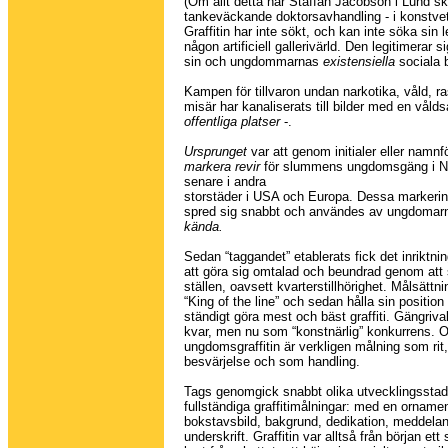
(Om allt detta har Staffan Jacobson i Lund skr
tankeväckande doktorsavhandling - i konstve
Graffitin har inte sökt, och kan inte söka sin l
någon artificiell gallerivärld. Den legitimerar 
sin och ungdommarnas
existensiella
sociala 
Kampen för tillvaron undan narkotika, våld, r
misär har kanaliserats till bilder med en vålds
offentliga platser
-.
Ursprunget
var att genom initialer eller namnf
markera revir
för slummens ungdomsgäng i N
senare i andra
storstäder i USA och Europa. Dessa markerin
spred sig snabbt och användes av ungdomarna
kända.
Sedan “taggandet” etablerats fick det inriktnin
att göra sig omtalad och beundrad genom att 
ställen, oavsett kvarterstillhörighet. Målsättni
“King of the line” och sedan hålla sin positio
ständigt göra mest och bäst graffiti. Gängriva
kvar, men nu som “konstnärlig” konkurrens. 
ungdomsgraffitin är verkligen målning som rit
besvärjelse och som handling.
Tags genomgick snabbt olika utvecklingsstadie
fullständiga graffitimålningar: med en orname
bokstavsbild, bakgrund, dedikation, meddela
underskrift. Graffitin var alltså från början et