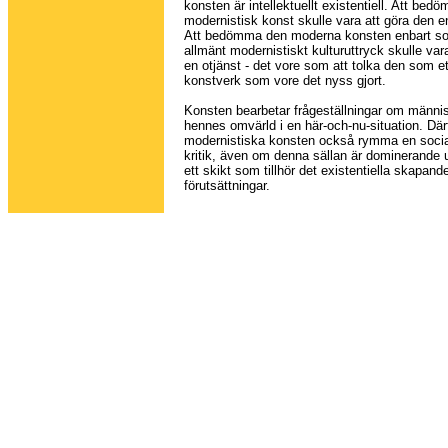
konsten är intellektuellt existentiell. Att bedö
modernistisk konst skulle vara att göra den en
Att bedömma den moderna konsten enbart so
allmänt modernistiskt kulturuttryck skulle var
en otjänst - det vore som att tolka den som et
konstverk som vore det nyss gjort.
Konsten bearbetar frågeställningar om männi
hennes omvärld i en här-och-nu-situation. Där
modernistiska konsten också rymma en social
kritik, även om denna sällan är dominerande u
ett skikt som tillhör det existentiella skapand
förutsättningar.