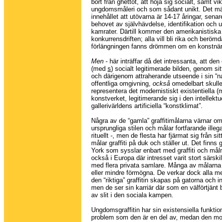
bort från ghettot, att höja sig socialt, samt vik
ungdomsmåleri och som sådant unikt. Det m
innehållet att utövarna är 14-17 åringar, sena
behovet av självhävdelse, identifikation och 
kamrater. Därtill kommer den amerikanistiska
konkurrensdriften; alla vill bli rika och berömd
förlängningen fanns drömmen om en konstnärs
Men
- här inträffar då det intressanta, att den
(med
s
) socialt legitimerade bilden, genom sit
och därigenom attraherande utseende i sin “na
offentliga omgivning,
också
omedelbart skull
representera det modernistiskt existentiella 
konstverket, legitimerande sig i den intellektu
gallerivärldens artificiella “konstklimat”.
Några av de “gamla” graffitimålarna värnar o
ursprungliga stilen och målar fortfarande illega
rituellt -, men de flesta har fjärmat sig från si
målar graffiti på duk och ställer ut. Det finns g
York som sysslar enbart med graffiti och måln
också i Europa där intresset varit stort särsk
med flera privata samlare. Många av målarna 
eller mindre förmögna. De verkar dock alla m
den “riktiga” graffitin skapas på gatorna och int
men de ser sin karriär där som en välförtjänt b
av slit i den sociala kampen.
Ungdomsgraffitin har sin existensiella funktion
problem som den är en del av, medan den mo