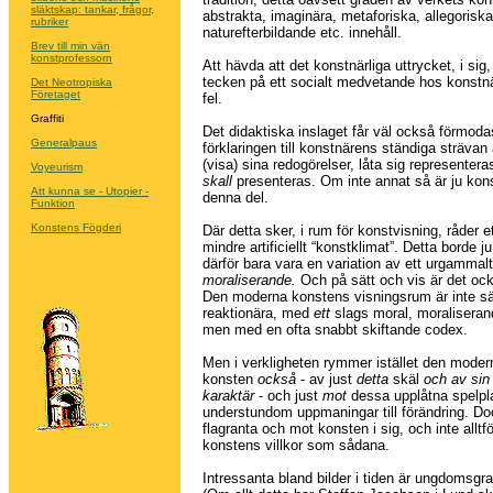
släktskap: tankar, frågor,
abstrakta, imaginära, metaforiska, allegoriska 
rubriker
naturefterbildande etc. innehåll.
Brev till min vän
konstprofessorn
Att hävda att det konstnärliga uttrycket, i sig
tecken på ett socialt medvetande hos konstnä
Det Neotropiska
Företaget
fel.
Graffiti
Det didaktiska inslaget får väl också förmoda
Generalpaus
förklaringen till konstnärens ständiga strävan
(visa) sina redogörelser, låta sig representera
Voyeurism
skall
presenteras. Om inte annat så är ju kons
Att kunna se - Utopier -
denna del.
Funktion
Konstens Fögderi
Där detta sker, i rum för konstvisning, råder et
mindre artificiellt “konstklimat”. Detta borde j
därför bara vara en variation av ett urgammal
moraliserande.
Och på sätt och vis är det oc
Den moderna konstens visningsrum är inte sä
reaktionära, med
ett
slags moral, moralisera
men med en ofta snabbt skiftande codex.
Men i verkligheten rymmer istället den moder
konsten
också
- av just
detta
skäl
och av sin 
karaktär
- och just
mot
dessa upplåtna spelpla
understundom uppmaningar till förändring. Do
flagranta och mot konsten i sig, och inte alltf
konstens villkor som sådana.
Intressanta bland bilder i tiden är ungdomsgraf